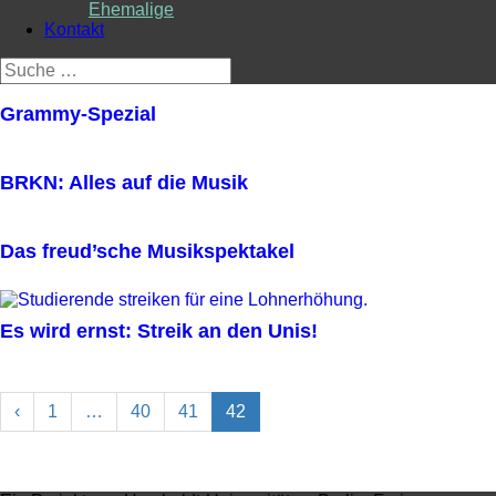
Ehemalige
Kontakt
Suche
nach:
Grammy-Spezial
BRKN: Alles auf die Musik
Das freud’sche Musikspektakel
Es wird ernst: Streik an den Unis!
‹
1
…
40
41
42