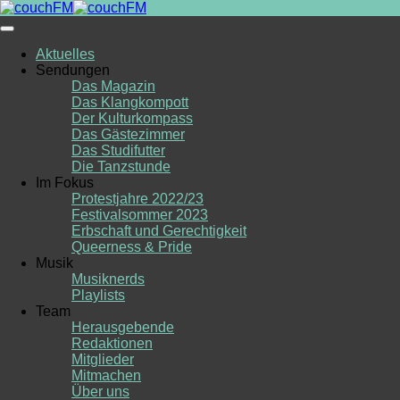
Skip
to
content
Aktuelles
Sendungen
Das Magazin
Das Klangkompott
Der Kulturkompass
Das Gästezimmer
Das Studifutter
Die Tanzstunde
Im Fokus
Protestjahre 2022/23
Festivalsommer 2023
Erbschaft und Gerechtigkeit
Queerness & Pride
Musik
Musiknerds
Playlists
Team
Herausgebende
Redaktionen
Mitglieder
Mitmachen
Über uns