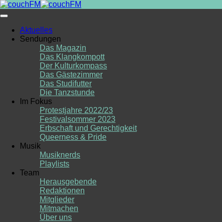
Skip
to
content
Aktuelles
Sendungen
Das Magazin
Das Klangkompott
Der Kulturkompass
Das Gästezimmer
Das Studifutter
Die Tanzstunde
Im Fokus
Protestjahre 2022/23
Festivalsommer 2023
Erbschaft und Gerechtigkeit
Queerness & Pride
Musik
Musiknerds
Playlists
Team
Herausgebende
Redaktionen
Mitglieder
Mitmachen
Über uns