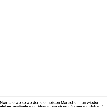
Normalerweise werden die meisten Menschen nun wieder
aktiver, schütteln den Winterblues ab und fangen an, sich auf