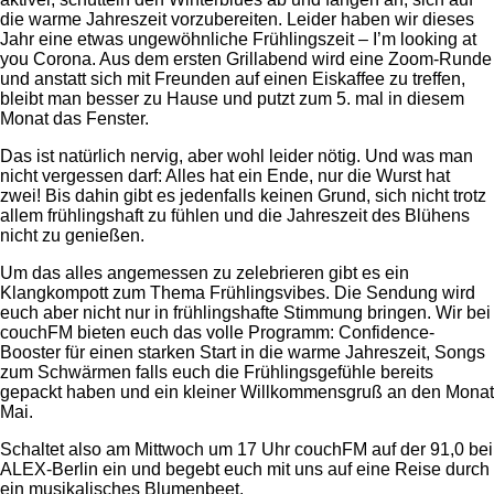
die warme Jahreszeit vorzubereiten. Leider haben wir dieses
Jahr eine etwas ungewöhnliche Frühlingszeit – I’m looking at
you Corona. Aus dem ersten Grillabend wird eine Zoom-Runde
und anstatt sich mit Freunden auf einen Eiskaffee zu treffen,
bleibt man besser zu Hause und putzt zum 5. mal in diesem
Monat das Fenster.
Das ist natürlich nervig, aber wohl leider nötig. Und was man
nicht vergessen darf: Alles hat ein Ende, nur die Wurst hat
zwei! Bis dahin gibt es jedenfalls keinen Grund, sich nicht trotz
allem frühlingshaft zu fühlen und die Jahreszeit des Blühens
nicht zu genießen.
Um das alles angemessen zu zelebrieren gibt es ein
Klangkompott zum Thema Frühlingsvibes. Die Sendung wird
euch aber nicht nur in frühlingshafte Stimmung bringen. Wir bei
couchFM bieten euch das volle Programm: Confidence-
Booster für einen starken Start in die warme Jahreszeit, Songs
zum Schwärmen falls euch die Frühlingsgefühle bereits
gepackt haben und ein kleiner Willkommensgruß an den Monat
Mai.
Schaltet also am Mittwoch um 17 Uhr couchFM auf der 91,0 bei
ALEX-Berlin ein und begebt euch mit uns auf eine Reise durch
ein musikalisches Blumenbeet.