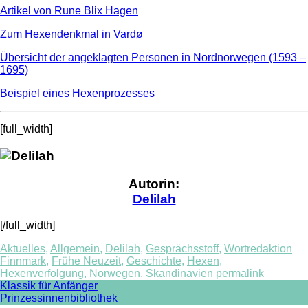
Artikel von Rune Blix Hagen
Zum Hexendenkmal in Vardø
Übersicht der angeklagten Personen in Nordnorwegen (1593 –
1695)
Beispiel eines Hexenprozesses
[full_width]
Autorin:
Delilah
[/full_width]
Aktuelles
,
Allgemein
,
Delilah
,
Gesprächsstoff
,
Wortredaktion
Finnmark
,
Frühe Neuzeit
,
Geschichte
,
Hexen
,
Hexenverfolgung
,
Norwegen
,
Skandinavien
permalink
Post
Klassik für Anfänger
Prinzessinnenbibliothek