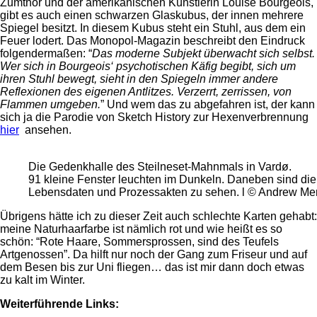
Zumthor und der amerikanischen Künstlerin Louise Bourgeois,
gibt es auch einen schwarzen Glaskubus, der innen mehrere
Spiegel besitzt. In diesem Kubus steht ein Stuhl, aus dem ein
Feuer lodert. Das Monopol-Magazin beschreibt den Eindruck
folgendermaßen: “
Das moderne Subjekt überwacht sich selbst.
Wer sich in Bourgeois‘ psychotischen Käfig begibt, sich um
ihren Stuhl bewegt, sieht in den Spiegeln immer andere
Reflexionen des eigenen Antlitzes. Verzerrt, zerrissen, von
Flammen umgeben.
” Und wem das zu abgefahren ist, der kann
sich ja die Parodie von Sketch History zur Hexenverbrennung
hier
ansehen.
Die Gedenkhalle des Steilneset-Mahnmals in Vardø.
91 kleine Fenster leuchten im Dunkeln. Daneben sind di
Lebensdaten und Prozessakten zu sehen. Ɩ © Andrew Mer
Übrigens hätte ich zu dieser Zeit auch schlechte Karten gehabt:
meine Naturhaarfarbe ist nämlich rot und wie heißt es so
schön: “Rote Haare, Sommersprossen, sind des Teufels
Artgenossen”. Da hilft nur noch der Gang zum Friseur und auf
dem Besen bis zur Uni fliegen… das ist mir dann doch etwas
zu kalt im Winter.
Weiterführende Links: