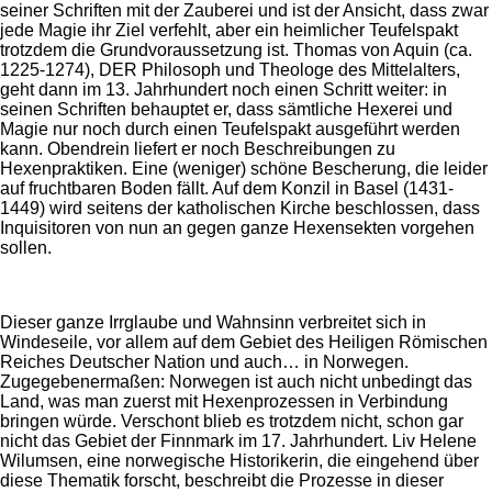
seiner Schriften mit der Zauberei und ist der Ansicht, dass zwar
jede Magie ihr Ziel verfehlt, aber ein heimlicher Teufelspakt
trotzdem die Grundvoraussetzung ist. Thomas von Aquin (ca.
1225-1274), DER Philosoph und Theologe des Mittelalters,
geht dann im 13. Jahrhundert noch einen Schritt weiter: in
seinen Schriften behauptet er, dass sämtliche Hexerei und
Magie nur noch durch einen Teufelspakt ausgeführt werden
kann. Obendrein liefert er noch Beschreibungen zu
Hexenpraktiken. Eine (weniger) schöne Bescherung, die leider
auf fruchtbaren Boden fällt. Auf dem Konzil in Basel (1431-
1449) wird seitens der katholischen Kirche beschlossen, dass
Inquisitoren von nun an gegen ganze Hexensekten vorgehen
sollen.
Dieser ganze Irrglaube und Wahnsinn verbreitet sich in
Windeseile, vor allem auf dem Gebiet des Heiligen Römischen
Reiches Deutscher Nation und auch… in Norwegen.
Zugegebenermaßen: Norwegen ist auch nicht unbedingt das
Land, was man zuerst mit Hexenprozessen in Verbindung
bringen würde. Verschont blieb es trotzdem nicht, schon gar
nicht das Gebiet der Finnmark im 17. Jahrhundert. Liv Helene
Wilumsen, eine norwegische Historikerin, die eingehend über
diese Thematik forscht, beschreibt die Prozesse in dieser