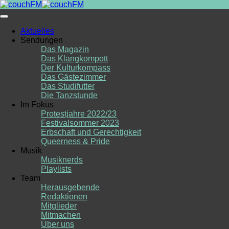
Skip
to
content
Aktuelles
Sendungen
Das Magazin
Das Klangkompott
Der Kulturkompass
Das Gästezimmer
Das Studifutter
Die Tanzstunde
Im Fokus
Protestjahre 2022/23
Festivalsommer 2023
Erbschaft und Gerechtigkeit
Queerness & Pride
Musik
Musiknerds
Playlists
Team
Herausgebende
Redaktionen
Mitglieder
Mitmachen
Über uns