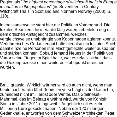
Region als “
the highest percentage of witchcraft trials in Europe
in relation to the population
” (in: Seventeenth-Century
Witchcraft Trials in Scotland and Northern Norway (2008), S.
110).
Interessanterweise steht hier die Politik im Vordergrund. Die
lokalen Beamten, die in Vardø tätig waren, arbeiteten eng mit
dem örtlichen Amtsgericht zusammen, welches
vergleichsweise unabhängig von Kopenhagen agieren konnte.
Verführerisches Gedankengut hatte hier also ein leichtes Spiel,
damit einzelne Personen ihre Machtgeflechte weiter ausbauen
und stärken konnten. Sobald jemand Neues in der Politik von
Vardø seine Finger im Spiel hatte, war es relativ sicher, dass
die Hexenprozesse einen weiteren Höhepunkt erreichen
würden.
Brr… grausig. Wirklich wärmer wird es auch nicht, wenn man
heute nach Vardø fährt. Touristen verschlägt es dort kaum hin,
zumindest nicht im Herbst oder Winter. Das Steilneset-
Mahnmal, das im Beitrag erwähnt wird, wurde von Königin
Sonja im Jahre 2011 eingeweiht. Angeblich soll es zehn
Millionen Euro gekostet haben. Neben der 120 m langen
Gedenkhalle, entworfen von dem Schweizer Architekten Peter