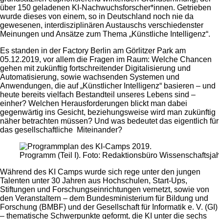
über 150 geladenen KI-Nachwuchsforscher*innen. Getrieben
wurde dieses von einem, so in Deutschland noch nie da
gewesenen, interdisziplinären Austauschs verschiedenster
Meinungen und Ansätze zum Thema „Künstliche Intelligenz“.
Es standen in der Factory Berlin am Görlitzer Park am
05.12.2019, vor allem die Fragen im Raum: Welche Chancen
gehen mit zukünftig fortschreitender Digitalisierung und
Automatisierung, sowie wachsenden Systemen und
Anwendungen, die auf „Künstlicher Intelligenz“ basieren – und
heute bereits vielfach Bestandteil unseres Lebens sind –
einher? Welchen Herausforderungen blickt man dabei
gegenwärtig ins Gesicht, beziehungsweise wird man zukünftig
näher betrachten müssen? Und was bedeutet das eigentlich für
das gesellschaftliche Miteinander?
Programm (Teil I). Foto: Redaktionsbüro Wissenschaftsjah
Während des KI Camps wurde sich rege unter den jungen
Talenten unter 30 Jahren aus Hochschulen, Start-Ups,
Stiftungen und Forschungseinrichtungen vernetzt, sowie von
den Veranstaltern – dem Bundesministerium für Bildung und
Forschung (BMBF) und der Gesellschaft für Informatik e. V. (GI)
– thematische Schwerpunkte geformt, die KI unter die sechs