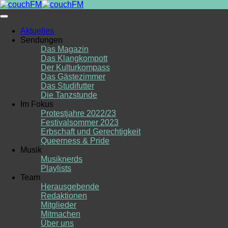
Skip
to
content
Aktuelles
Sendungen
Das Magazin
Das Klangkompott
Der Kulturkompass
Das Gästezimmer
Das Studifutter
Die Tanzstunde
Im Fokus
Protestjahre 2022/23
Festivalsommer 2023
Erbschaft und Gerechtigkeit
Queerness & Pride
Musik
Musiknerds
Playlists
Team
Herausgebende
Redaktionen
Mitglieder
Mitmachen
Über uns