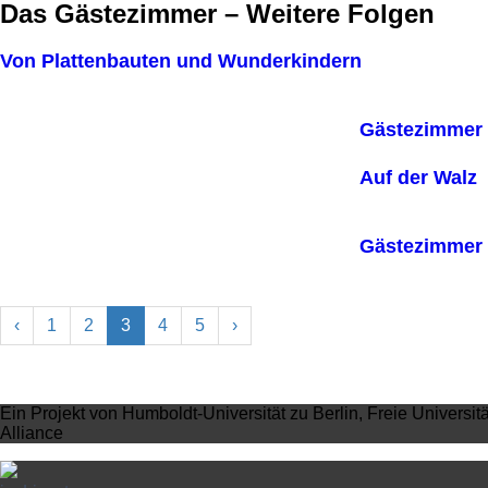
Das Gästezimmer – Weitere Folgen
Von Plattenbauten und Wunderkindern
Gästezimmer 
Auf der Walz
Gästezimmer 
‹
1
2
3
4
5
›
Ein Projekt von Humboldt-Universität zu Berlin, Freie Universit
Alliance