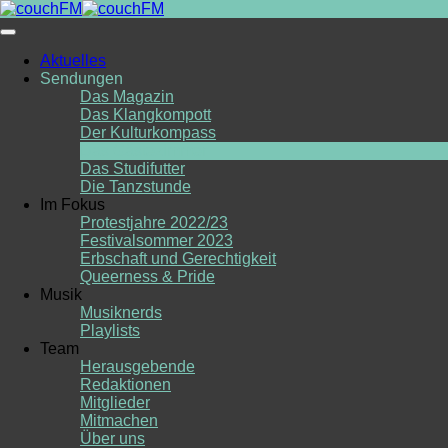
Skip
to
content
Aktuelles
Sendungen
Das Magazin
Das Klangkompott
Der Kulturkompass
Das Gästezimmer
Das Studifutter
Die Tanzstunde
Im Fokus
Protestjahre 2022/23
Festivalsommer 2023
Erbschaft und Gerechtigkeit
Queerness & Pride
Musik
Musiknerds
Playlists
Team
Herausgebende
Redaktionen
Mitglieder
Mitmachen
Über uns