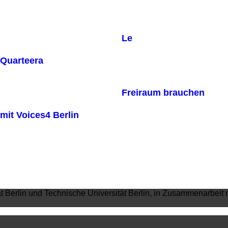
Le
Quarteera
Freiraum brauchen
mit Voices4 Berlin
ät Berlin und Technische Universität Berlin, in Zusammenarbeit 