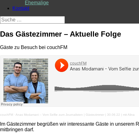
Ehemalige
Kontakt
Suche
nach:
Das Gästezimmer – Aktuelle Folge
Gäste zu Besuch bei couchFM
couchFM
·
Anas Modamani – Vom Selfie zum Journalisten | Gästezimmer | 30.06.22 | mit Alina
Im Gästezimmer begrüßen wir interessante Gäste in unserem 
mitbringen darf.