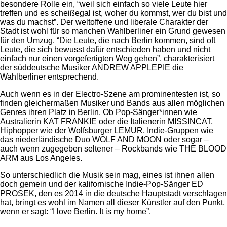
besondere Rolle ein, “weil sich einfach so viele Leute hier
treffen und es scheißegal ist, woher du kommst, wer du bist und
was du machst”. Der weltoffene und liberale Charakter der
Stadt ist wohl für so manchen Wahlberliner ein Grund gewesen
für den Umzug. “Die Leute, die nach Berlin kommen, sind oft
Leute, die sich bewusst dafür entschieden haben und nicht
einfach nur einen vorgefertigten Weg gehen”, charakterisiert
der süddeutsche Musiker ANDREW APPLEPIE die
Wahlberliner entsprechend.
Auch wenn es in der Electro-Szene am prominentesten ist, so
finden gleichermaßen Musiker und Bands aus allen möglichen
Genres ihren Platz in Berlin. Ob Pop-Sänger*innen wie
Australierin KAT FRANKIE oder die Italienerin MISSINCAT,
Hiphopper wie der Wolfsburger LEMUR, Indie-Gruppen wie
das niederländische Duo WOLF AND MOON oder sogar –
auch wenn zugegeben seltener – Rockbands wie THE BLOOD
ARM aus Los Angeles.
So unterschiedlich die Musik sein mag, eines ist ihnen allen
doch gemein und der kalifornische Indie-Pop-Sänger ED
PROSEK, den es 2014 in die deutsche Hauptstadt verschlagen
hat, bringt es wohl im Namen all dieser Künstler auf den Punkt,
wenn er sagt: “I love Berlin. It is my home”.