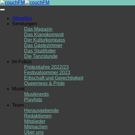
Skip
to
content
Aktuelles
Sendungen
Das Magazin
Das Klangkompott
Der Kulturkompass
Das Gästezimmer
Das Studifutter
Die Tanzstunde
Im Fokus
Protestjahre 2022/23
Festivalsommer 2023
Erbschaft und Gerechtigkeit
Queerness & Pride
Musik
Musiknerds
Playlists
Team
Herausgebende
Redaktionen
Mitglieder
Mitmachen
Über uns