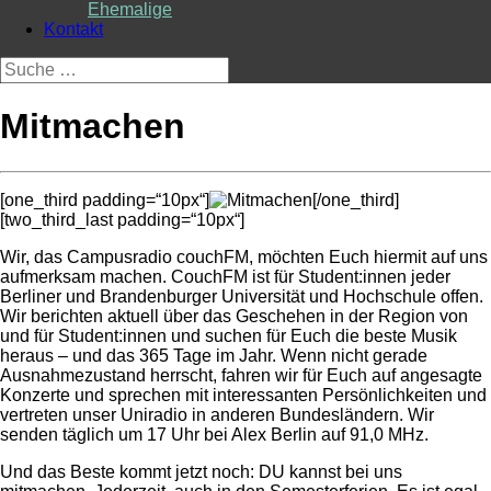
Ehemalige
Kontakt
Suche
nach:
Mitmachen
[one_third padding=“10px“]
[/one_third]
[two_third_last padding=“10px“]
Wir, das Campusradio couchFM, möchten Euch hiermit auf uns
aufmerksam machen. CouchFM ist für Student:innen jeder
Berliner und Brandenburger Universität und Hochschule offen.
Wir berichten aktuell über das Geschehen in der Region von
und für Student:innen und suchen für Euch die beste Musik
heraus – und das 365 Tage im Jahr. Wenn nicht gerade
Ausnahmezustand herrscht, fahren wir für Euch auf angesagte
Konzerte und sprechen mit interessanten Persönlichkeiten und
vertreten unser Uniradio in anderen Bundesländern. Wir
senden täglich um 17 Uhr bei Alex Berlin auf 91,0 MHz.
Und das Beste kommt jetzt noch: DU kannst bei uns