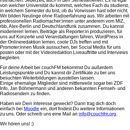
mitmachen. Jederzeit, auch in den Semesterferien. Es ist egal
von welcher Universität du kommst, welches Fach du studierst,
in welchem Semester du bist, ob du Vorwissen hast oder nicht.
Wir bilden Neulinge ohne Radioerfahrung aus. Wir arbeiten mit
professionellen Radiomacher:innen unter anderem vom MIZ,
rbb, Alex-Berlin und Deutschlandfunk zusammen. Du kannst
moderieren lernen, Beiträge als Reporter:in produzieren, für
uns auf Konzerte und Veranstaltungen fahren, WordPress in
der Onlineredaktion lernen, coole DJs treffen und mit
Promoter:innen Musik aussuchen, bei Social Media für uns
posten oder mit der Videoredaktion Liveauftritte und Interviews
begleiten.
Für deine Arbeit bei couchFM bekommst Du außerdem
Leistungspunkte und Du kannst dir Zertifikate zu bei uns
besuchten Weiterbildungen ausstellen lassen.
Einige ehemalige Mitglieder sind mittlerweile sogar bei ZDF
Info, Jan Böhmermann und anderen bekannten Fernseh- und
Radiosendern zu finden.
Haben wir Dein Interesse geweckt? Dann trag dich doch
einfach bei
Moodle
ein, dort findest Du weitere Informationen
zu uns. Oder schreib uns eine Mail an
info@couchfm.org
.
Wir hören uns! :)