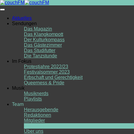
Skip
to
content
Aktuelles
Sendungen
Das Magazin
Das Klangkompott
Der Kulturkompass
Das Gästezimmer
Das Studifutter
Die Tanzstunde
Im Fokus
Protestjahre 2022/23
Festivalsommer 2023
Erbschaft und Gerechtigkeit
Queerness & Pride
Musik
Musiknerds
Playlists
Team
Herausgebende
Redaktionen
Mitglieder
Mitmachen
Über uns