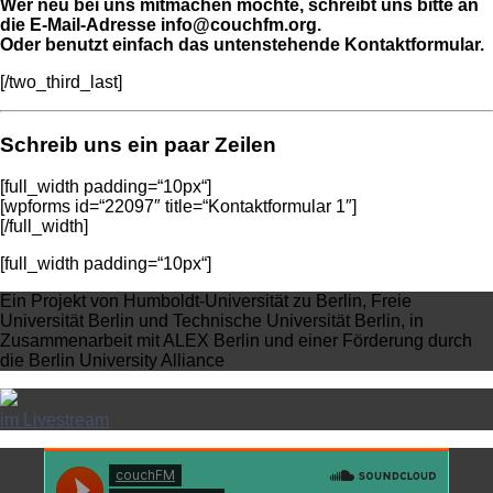
Wer neu bei uns mitmachen möchte, schreibt uns bitte an
die E-Mail-Adresse info@couchfm.org.
Oder benutzt einfach das untenstehende Kontaktformular.
[/two_third_last]
Schreib uns ein paar Zeilen
[full_width padding=“10px“]
[wpforms id=“22097″ title=“Kontaktformular 1″]
[/full_width]
[full_width padding=“10px“]
Ein Projekt von Humboldt-Universität zu Berlin, Freie
Universität Berlin und Technische Universität Berlin, in
Zusammenarbeit mit ALEX Berlin und einer Förderung durch
die Berlin University Alliance
im Livestream