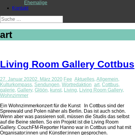
Ehemalige
Kontakt
Suche
nach:
art
Living Room Gallery Cottbus
27. Januar 2020
2. März 2020
Fee
Aktuelles
,
Allgemein
,
Kulturkompass
,
Sendungen
,
Wortredaktion
art
,
Cottbus
,
galerie
,
Gallery
,
Glöön
,
kunst
,
Living
,
Living Room Gallery
,
Wohnzimmer
Ein Wohnzimmerkonzert für die Kunst In Cottbus sind der
Spreewald und Polen näher als Berlin. Das ist auch schön.
Wenn aber was passieren soll, müssen die Studis das selbst
auf die Beine stellen. So ein Projekt ist die Living Room
Gallery. CouchFM-Reporter Hanno war in Cottbus und hat mit
Organisator:innen und Künstler:innen gesprochen.