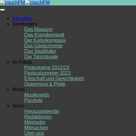
Skip
to
content
Aktuelles
Sendungen
Das Magazin
Das Klangkompott
Der Kulturkompass
Das Gästezimmer
Das Studifutter
Die Tanzstunde
Im Fokus
Protestjahre 2022/23
Festivalsommer 2023
Erbschaft und Gerechtigkeit
Queerness & Pride
Musik
Musiknerds
Playlists
Team
Herausgebende
Redaktionen
Mitglieder
Mitmachen
Über uns