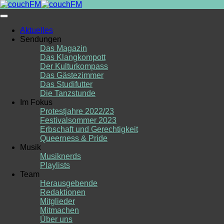
Skip
to
content
Aktuelles
Sendungen
Das Magazin
Das Klangkompott
Der Kulturkompass
Das Gästezimmer
Das Studifutter
Die Tanzstunde
Im Fokus
Protestjahre 2022/23
Festivalsommer 2023
Erbschaft und Gerechtigkeit
Queerness & Pride
Musik
Musiknerds
Playlists
Team
Herausgebende
Redaktionen
Mitglieder
Mitmachen
Über uns