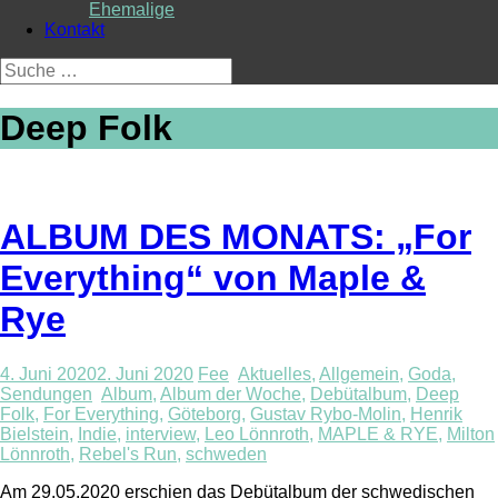
Ehemalige
Kontakt
Suche
nach:
Deep Folk
ALBUM DES MONATS: „For
Everything“ von Maple &
Rye
4. Juni 2020
2. Juni 2020
Fee
Aktuelles
,
Allgemein
,
Goda
,
Sendungen
Album
,
Album der Woche
,
Debütalbum
,
Deep
Folk
,
For Everything
,
Göteborg
,
Gustav Rybo-Molin
,
Henrik
Bielstein
,
Indie
,
interview
,
Leo Lönnroth
,
MAPLE & RYE
,
Milton
Lönnroth
,
Rebel's Run
,
schweden
Am 29.05.2020 erschien das Debütalbum der schwedischen