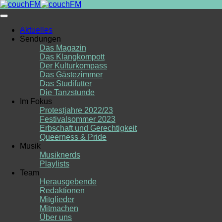
Skip
to
content
Aktuelles
Sendungen
Das Magazin
Das Klangkompott
Der Kulturkompass
Das Gästezimmer
Das Studifutter
Die Tanzstunde
Im Fokus
Protestjahre 2022/23
Festivalsommer 2023
Erbschaft und Gerechtigkeit
Queerness & Pride
Musik
Musiknerds
Playlists
Team
Herausgebende
Redaktionen
Mitglieder
Mitmachen
Über uns