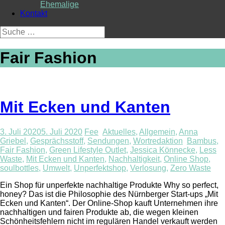
Ehemalige
Kontakt
Suche
nach:
Fair Fashion
Mit Ecken und Kanten
3. Juli 2020
5. Juli 2020
Fee
Aktuelles
,
Allgemein
,
Anna
Griebel
,
Gesprächsstoff
,
Sendungen
,
Wortredaktion
Bambus
,
Fair Fashion
,
Green Lifestyle Outlet
,
Jessica Könnecke
,
Less
Waste
,
Mit Ecken und Kanten
,
Nachhaltigkeit
,
Online Shop
,
soulbottles
,
Umwelt
,
Unperfektshop
,
Verlosung
,
Zero Waste
Ein Shop für unperfekte nachhaltige Produkte Why so perfect,
honey? Das ist die Philosophie des Nürnberger Start-ups „Mit
Ecken und Kanten“. Der Online-Shop kauft Unternehmen ihre
nachhaltigen und fairen Produkte ab, die wegen kleinen
Schönheitsfehlern nicht im regulären Handel verkauft werden