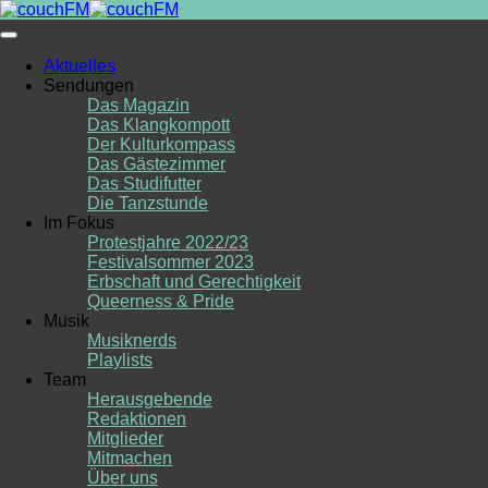
Skip
to
content
Aktuelles
Sendungen
Das Magazin
Das Klangkompott
Der Kulturkompass
Das Gästezimmer
Das Studifutter
Die Tanzstunde
Im Fokus
Protestjahre 2022/23
Festivalsommer 2023
Erbschaft und Gerechtigkeit
Queerness & Pride
Musik
Musiknerds
Playlists
Team
Herausgebende
Redaktionen
Mitglieder
Mitmachen
Über uns