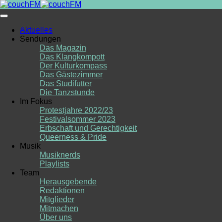
Skip
to
content
Aktuelles
Sendungen
Das Magazin
Das Klangkompott
Der Kulturkompass
Das Gästezimmer
Das Studifutter
Die Tanzstunde
Im Fokus
Protestjahre 2022/23
Festivalsommer 2023
Erbschaft und Gerechtigkeit
Queerness & Pride
Musik
Musiknerds
Playlists
Team
Herausgebende
Redaktionen
Mitglieder
Mitmachen
Über uns