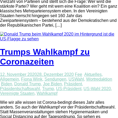
Vielzahl von Parteien und stellt sich die Frage: Wer wird die
stärkste Partei? Wer geht mit wem eine Koalition ein? Ein ganz
klassisches Mehrparteiensystem eben. In den Vereinigten
Staaten herrscht hingegen seit 160 Jahr das
Zweiparteiensystem – bestehend aus der Demokratischen und
der Republikanischen Partei, […]
Trumps Wahlkampf zu
Coronazeiten
12. November 2020
28. Dezember 2020
Fee
Aktuelles
,
Allgemein
,
Fiona Wink
,
Sendungen
,
USWahl
,
Wortredaktion
Biden
,
Donald Trump
,
Joe Biden
,
Präsident
,
Präsidentschaftswahl
,
Trump
,
US-Präsident
,
US-Wahl 2020
,
Vereinigte Staaten
,
Wahlkampf
Wie wir alle wissen ist Corona-bedingt dieses Jahr alles
anders. So auch der Wahlkampf vor der Präsidentschaftswahl.
Statt Massenveranstaltungen stehen Hygienemasken und
Social Distancing auf der Tagesordnung. So sehen es