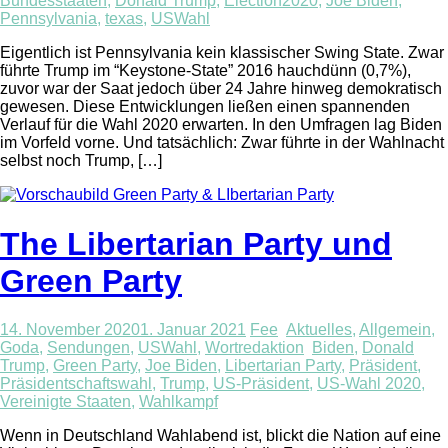
Bundesstaaten
,
Donald Trump
,
Election2020
,
Joe Biden
,
Pennsylvania
,
texas
,
USWahl
Eigentlich ist Pennsylvania kein klassischer Swing State. Zwar
führte Trump im “Keystone-State” 2016 hauchdünn (0,7%),
zuvor war der Saat jedoch über 24 Jahre hinweg demokratisch
gewesen. Diese Entwicklungen ließen einen spannenden
Verlauf für die Wahl 2020 erwarten. In den Umfragen lag Biden
im Vorfeld vorne. Und tatsächlich: Zwar führte in der Wahlnacht
selbst noch Trump, […]
The Libertarian Party und
Green Party
14. November 2020
1. Januar 2021
Fee
Aktuelles
,
Allgemein
,
Goda
,
Sendungen
,
USWahl
,
Wortredaktion
Biden
,
Donald
Trump
,
Green Party
,
Joe Biden
,
Libertarian Party
,
Präsident
,
Präsidentschaftswahl
,
Trump
,
US-Präsident
,
US-Wahl 2020
,
Vereinigte Staaten
,
Wahlkampf
Wenn in Deutschland Wahlabend ist, blickt die Nation auf eine