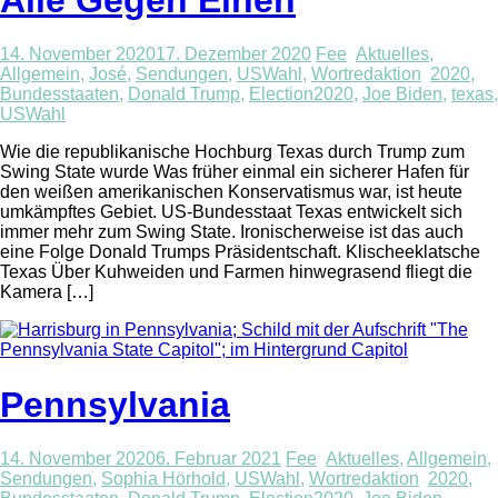
14. November 2020
17. Dezember 2020
Fee
Aktuelles
,
Allgemein
,
José
,
Sendungen
,
USWahl
,
Wortredaktion
2020
,
Bundesstaaten
,
Donald Trump
,
Election2020
,
Joe Biden
,
texas
,
USWahl
Wie die republikanische Hochburg Texas durch Trump zum
Swing State wurde Was früher einmal ein sicherer Hafen für
den weißen amerikanischen Konservatismus war, ist heute
umkämpftes Gebiet. US-Bundesstaat Texas entwickelt sich
immer mehr zum Swing State. Ironischerweise ist das auch
eine Folge Donald Trumps Präsidentschaft. Klischeeklatsche
Texas Über Kuhweiden und Farmen hinwegrasend fliegt die
Kamera […]
Pennsylvania
14. November 2020
6. Februar 2021
Fee
Aktuelles
,
Allgemein
,
Sendungen
,
Sophia Hörhold
,
USWahl
,
Wortredaktion
2020
,