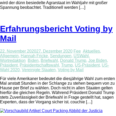
wird der dünn besiedelte Agrarstaat im Wahljahr mit großer
Spannung beobachtet. Traditionell werden […]
Erfahrungsbericht Voting by
Mail
22. November 2020
27. Dezember 2020
Fee
Aktuelles
,
Allgemein
,
Hannah Fricke
,
Sendungen
,
USWahl
,
Wortredaktion
Biden
,
Briefwahl
,
Donald Trump
,
Joe Biden
,
Präsident
,
Präsidentschaftswahl
,
Trump
,
US-Präsident
,
US-
Wahl 2020
,
Vereinigte Staaten
,
Voting by Mail
Für viele Amerikaner bedeutet die diesjährige Wahl zum ersten
Mal anstatt Stunden in der Schlange zu stehen bequem von zu
Hause per Brief zu wählen. Doch nicht in allen Staaten gelten
hierfür die gleichen Regeln. Während Präsident Donald Trump
stets Zuverlässigkeit der Briefwahl in Frage gestellt hat, sagen
Experten, dass der Vorgang sicher ist. couchie […]