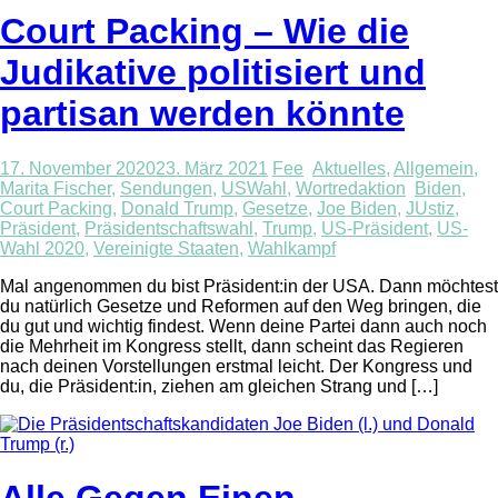
Court Packing – Wie die
Judikative politisiert und
partisan werden könnte
17. November 2020
23. März 2021
Fee
Aktuelles
,
Allgemein
,
Marita Fischer
,
Sendungen
,
USWahl
,
Wortredaktion
Biden
,
Court Packing
,
Donald Trump
,
Gesetze
,
Joe Biden
,
JUstiz
,
Präsident
,
Präsidentschaftswahl
,
Trump
,
US-Präsident
,
US-
Wahl 2020
,
Vereinigte Staaten
,
Wahlkampf
Mal angenommen du bist Präsident:in der USA. Dann möchtest
du natürlich Gesetze und Reformen auf den Weg bringen, die
du gut und wichtig findest. Wenn deine Partei dann auch noch
die Mehrheit im Kongress stellt, dann scheint das Regieren
nach deinen Vorstellungen erstmal leicht. Der Kongress und
du, die Präsident:in, ziehen am gleichen Strang und […]
Alle Gegen Einen