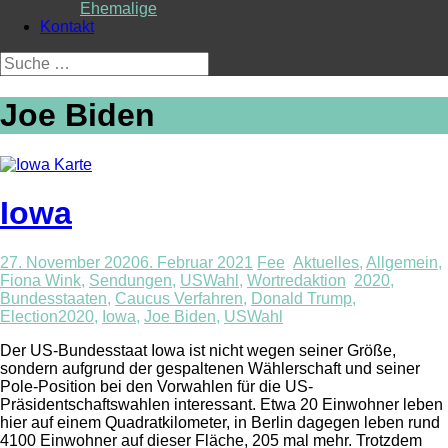
Ehemalige
Kontakt
Suche
nach:
Joe Biden
Iowa
27. November 2020
6. Februar 2021
Fee
Aktuelles
,
Allgemein
,
Fiona Wink
,
Sendungen
,
USWahl
,
Wortredaktion
2020
,
Bundesstaaten
,
Caucus Verfahren
,
Donald Trump
,
Election2020
,
Iowa
,
Joe Biden
,
USWahl
Der US-Bundesstaat Iowa ist nicht wegen seiner Größe,
sondern aufgrund der gespaltenen Wählerschaft und seiner
Pole-Position bei den Vorwahlen für die US-
Präsidentschaftswahlen interessant. Etwa 20 Einwohner leben
hier auf einem Quadratkilometer, in Berlin dagegen leben rund
4100 Einwohner auf dieser Fläche, 205 mal mehr. Trotzdem