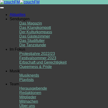
Skip
to
content
Aktuelles
Sendungen
Das Magazin
Das Klangkompott
Der Kulturkompass
Das Gästezimmer
Das Studifutter
Die Tanzstunde
Im Fokus
Protestjahre 2022/23
Festivalsommer 2023
Erbschaft und Gerechtigkeit
Queerness & Pride
Musik
Musiknerds
Playlists
Team
Herausgebende
Redaktionen
Mitglieder
Mitmachen
Über uns