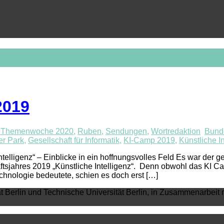
2019
 Themenwoche 2020
,
Ruben
,
Sendungen
,
Wortredaktion
Bunde
er Park
,
Gesellschaft für Informatik
,
KI-Camp 2019
,
Künstliche In
elligenz“ – Einblicke in ein hoffnungsvolles Feld Es war der 
haftsjahres 2019 „Künstliche Intelligenz“. Denn obwohl das KI 
hnologie bedeutete, schien es doch erst […]
ät Berlin und Technische Universität Berlin, in Zusammenarbeit 