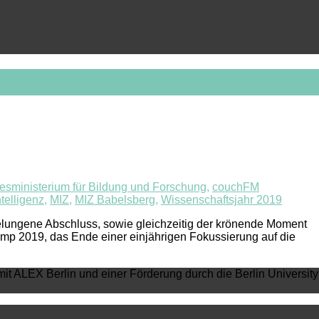
sministerium für Bildung und Forschung
,
couchFM
telligenz
,
MIZ
,
MIZ Babelsberg
,
Wissenschaftsjahr 2019
gelungene Abschluss, sowie gleichzeitig der krönende Moment
Camp 2019, das Ende einer einjährigen Fokussierung auf die
mit ALEX Berlin und einer Förderung durch die Berlin University