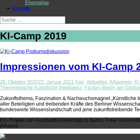
Ehemalige
Kontakt
Suche
nach:
KI-Camp 2019
Impressionen vom KI-Camp 
26. Oktober 2020
22. Januar 2021
Fee
Aktuelles
,
Allgemein
,
KI
Themenwoche Künstliche Intelligenz
,
Factory Berlin am Görlitz
Zukunftsthema, Faszination & Nachwuchsmagnet „Künstliche Int
aller Beteiligten und treibenden Kräfte des Berliner Wissensc
bundesweite Wissenslandschaft und jene zukunftstreibende Tec
Ein Projekt von Humboldt-Universität zu Berlin, Freie Universit
Alliance