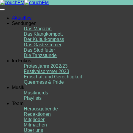
Skip
to
content
Aktuelles
Sendungen
Das Magazin
Das Klangkompott
Der Kulturkompass
Das Gästezimmer
Das Studifutter
Die Tanzstunde
Im Fokus
Protestjahre 2022/23
Festivalsommer 2023
Erbschaft und Gerechtigkeit
Queerness & Pride
Musik
Musiknerds
Playlists
Team
Herausgebende
Redaktionen
Mitglieder
Mitmachen
Über uns