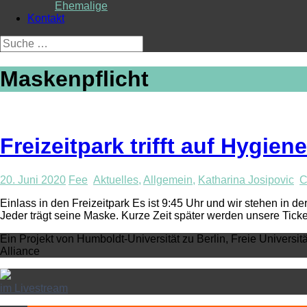
Ehemalige
Kontakt
Suche
nach:
Maskenpflicht
Freizeitpark trifft auf Hygi
20. Juni 2020
Fee
Aktuelles
,
Allgemein
,
Katharina Josipovic
C
Einlass in den Freizeitpark Es ist 9:45 Uhr und wir stehen in 
Jeder trägt seine Maske. Kurze Zeit später werden unsere Tick
Ein Projekt von Humboldt-Universität zu Berlin, Freie Universit
Alliance
im Livestream