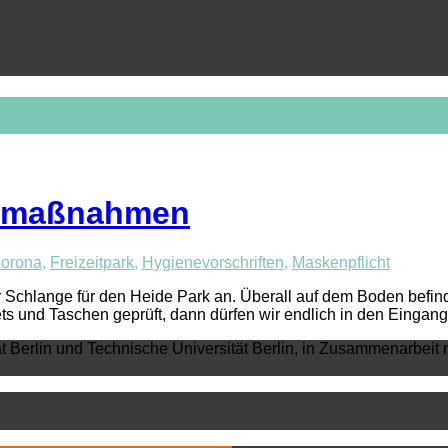
enemaßnahmen
orona
,
Freizeitpark
,
Hygienevorschriften
,
Maskenpflicht
der Schlange für den Heide Park an. Überall auf dem Boden befin
ets und Taschen geprüft, dann dürfen wir endlich in den Eingan
ät Berlin und Technische Universität Berlin, in Zusammenarbeit 