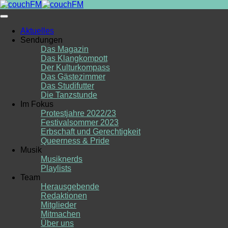
Skip
to
content
Aktuelles
Sendungen
Das Magazin
Das Klangkompott
Der Kulturkompass
Das Gästezimmer
Das Studifutter
Die Tanzstunde
Im Fokus
Protestjahre 2022/23
Festivalsommer 2023
Erbschaft und Gerechtigkeit
Queerness & Pride
Musik
Musiknerds
Playlists
Team
Herausgebende
Redaktionen
Mitglieder
Mitmachen
Über uns