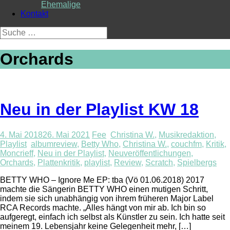
Ehemalige
Kontakt
Suche
nach:
Orchards
Neu in der Playlist KW 18
4. Mai 2018
26. Mai 2021
Fee
Christina W.
,
Musikredaktion
,
Playlist
albumreview
,
Betty Who
,
Christina W.
,
couchfm
,
Kritik
,
Moncrieff
,
Neu in der Playlist
,
Neuveröffentlichungen
,
Orchards
,
Plattenkritik
,
playlist
,
Review
,
Scratch
,
Spielbergs
BETTY WHO – Ignore Me EP: tba (Vö 01.06.2018) 2017
machte die Sängerin BETTY WHO einen mutigen Schritt,
indem sie sich unabhängig von ihrem früheren Major Label
RCA Records machte. „Alles hängt von mir ab. Ich bin so
aufgeregt, einfach ich selbst als Künstler zu sein. Ich hatte seit
meinem 19. Lebensjahr keine Gelegenheit mehr, […]