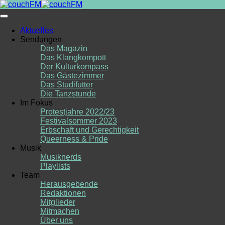
Skip
to
content
Aktuelles
Sendungen
Das Magazin
Das Klangkompott
Der Kulturkompass
Das Gästezimmer
Das Studifutter
Die Tanzstunde
Im Fokus
Protestjahre 2022/23
Festivalsommer 2023
Erbschaft und Gerechtigkeit
Queerness & Pride
Musik
Musiknerds
Playlists
Team
Herausgebende
Redaktionen
Mitglieder
Mitmachen
Über uns