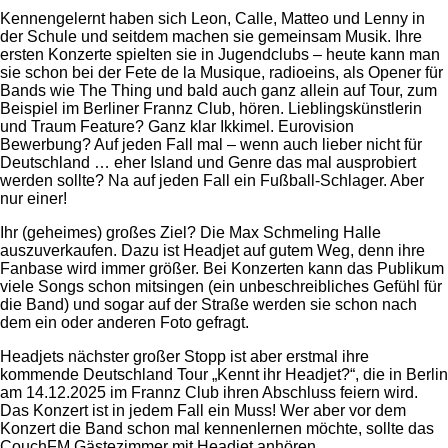
Kennengelernt haben sich Leon, Calle, Matteo und Lenny in
der Schule und seitdem machen sie gemeinsam Musik. Ihre
ersten Konzerte spielten sie in Jugendclubs – heute kann man
sie schon bei der Fete de la Musique, radioeins, als Opener für
Bands wie The Thing und bald auch ganz allein auf Tour, zum
Beispiel im Berliner Frannz Club, hören. Lieblingskünstlerin
und Traum Feature? Ganz klar Ikkimel. Eurovision
Bewerbung? Auf jeden Fall mal – wenn auch lieber nicht für
Deutschland … eher Island und Genre das mal ausprobiert
werden sollte? Na auf jeden Fall ein Fußball-Schlager. Aber
nur einer!
Ihr (geheimes) großes Ziel? Die Max Schmeling Halle
auszuverkaufen. Dazu ist Headjet auf gutem Weg, denn ihre
Fanbase wird immer größer. Bei Konzerten kann das Publikum
viele Songs schon mitsingen (ein unbeschreibliches Gefühl für
die Band) und sogar auf der Straße werden sie schon nach
dem ein oder anderen Foto gefragt.
Headjets nächster großer Stopp ist aber erstmal ihre
kommende Deutschland Tour „Kennt ihr Headjet?“, die in Berlin
am 14.12.2025 im Frannz Club ihren Abschluss feiern wird.
Das Konzert ist in jedem Fall ein Muss! Wer aber vor dem
Konzert die Band schon mal kennenlernen möchte, sollte das
CouchFM Gästezimmer mit Headjet anhören.