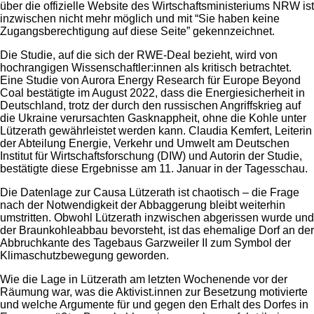
über die offizielle Website des Wirtschaftsministeriums NRW ist
inzwischen nicht mehr möglich und mit “Sie haben keine
Zugangsberechtigung auf diese Seite” gekennzeichnet.
Die Studie, auf die sich der RWE-Deal bezieht, wird von
hochrangigen Wissenschaftler:innen als kritisch betrachtet.
Eine Studie von Aurora Energy Research für Europe Beyond
Coal bestätigte im August 2022, dass die Energiesicherheit in
Deutschland, trotz der durch den russischen Angriffskrieg auf
die Ukraine verursachten Gasknappheit, ohne die Kohle unter
Lützerath gewährleistet werden kann. Claudia Kemfert, Leiterin
der Abteilung Energie, Verkehr und Umwelt am Deutschen
Institut für Wirtschaftsforschung (DIW) und Autorin der Studie,
bestätigte diese Ergebnisse am 11. Januar in der Tagesschau.
Die Datenlage zur Causa Lützerath ist chaotisch – die Frage
nach der Notwendigkeit der Abbaggerung bleibt weiterhin
umstritten. Obwohl Lützerath inzwischen abgerissen wurde und
der Braunkohleabbau bevorsteht, ist das ehemalige Dorf an der
Abbruchkante des Tagebaus Garzweiler II zum Symbol der
Klimaschutzbewegung geworden.
Wie die Lage in Lützerath am letzten Wochenende vor der
Räumung war, was die Aktivist.innen zur Besetzung motivierte
und welche Argumente für und gegen den Erhalt des Dorfes in