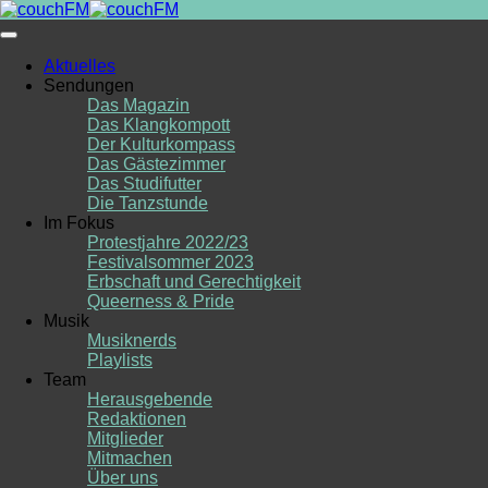
Skip
to
content
Aktuelles
Sendungen
Das Magazin
Das Klangkompott
Der Kulturkompass
Das Gästezimmer
Das Studifutter
Die Tanzstunde
Im Fokus
Protestjahre 2022/23
Festivalsommer 2023
Erbschaft und Gerechtigkeit
Queerness & Pride
Musik
Musiknerds
Playlists
Team
Herausgebende
Redaktionen
Mitglieder
Mitmachen
Über uns