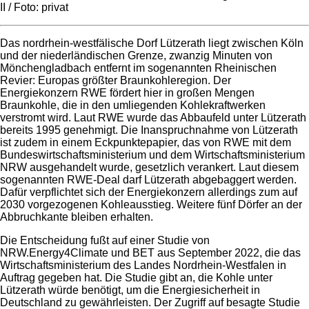
II / Foto: privat
Das nordrhein-westfälische Dorf Lützerath liegt zwischen Köln
und der niederländischen Grenze, zwanzig Minuten von
Mönchengladbach entfernt im sogenannten Rheinischen
Revier: Europas größter Braunkohleregion. Der
Energiekonzern RWE fördert hier in großen Mengen
Braunkohle, die in den umliegenden Kohlekraftwerken
verstromt wird. Laut RWE wurde das Abbaufeld unter Lützerath
bereits 1995 genehmigt. Die Inanspruchnahme von Lützerath
ist zudem in einem Eckpunktepapier, das von RWE mit dem
Bundeswirtschaftsministerium und dem Wirtschaftsministerium
NRW ausgehandelt wurde, gesetzlich verankert. Laut diesem
sogenannten RWE-Deal darf Lützerath abgebaggert werden.
Dafür verpflichtet sich der Energiekonzern allerdings zum auf
2030 vorgezogenen Kohleausstieg. Weitere fünf Dörfer an der
Abbruchkante bleiben erhalten.
Die Entscheidung fußt auf einer Studie von
NRW.Energy4Climate und BET aus September 2022, die das
Wirtschaftsministerium des Landes Nordrhein-Westfalen in
Auftrag gegeben hat. Die Studie gibt an, die Kohle unter
Lützerath würde benötigt, um die Energiesicherheit in
Deutschland zu gewährleisten. Der Zugriff auf besagte Studie