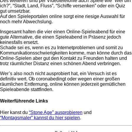
Des weiteren sind per Videotelefonie auch Spiele wie “Wer bin
ich?”, “Stadt, Land, Fluss”, “Schiffe versenken” oder ein Quiz
gut umsetzbar.
Auf den Spieleportalen online sorgt eine riesige Auswahl für
noch mehr Abwechslung.
Insgesamt halten die vier einen Online-Spieleabend für eine
gute Alternative, die einen Spieleabend in Präsenz jedoch
keinesfalls ersetzt.
Schade sei es, wenn es zu Internetproblemen und somit zu
Kommunikationsschwierigkeiten komme, man könne durch das
Online-Spielen aber gut den Kontakt zu Freunden halten und
trotz räumlicher Distanz einen schönen Abend verbringen.
Wer’s also noch nicht ausprobiert hat, ein Versuch ist es
definitiv wert. Ob coronabedingt oder wegen einer großen
räumlichen Entfernung, online können jederzeit gemütlichen
Spieleabende stattfinden.
Weiterführende Links
Hier kanst du
“Stone Age” ausprobieren
und
“Montagsmaler” kannst du hier spielen
.