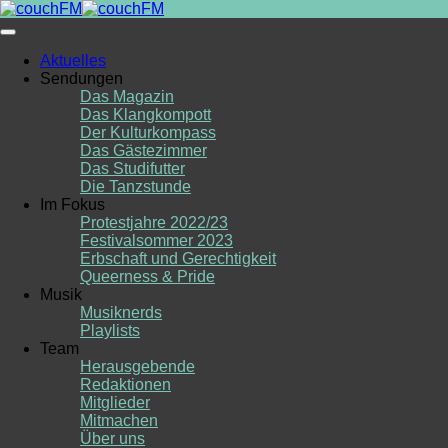
Skip
to
content
Aktuelles
Sendungen
Das Magazin
Das Klangkompott
Der Kulturkompass
Das Gästezimmer
Das Studifutter
Die Tanzstunde
Im Fokus
Protestjahre 2022/23
Festivalsommer 2023
Erbschaft und Gerechtigkeit
Queerness & Pride
Musik
Musiknerds
Playlists
Team
Herausgebende
Redaktionen
Mitglieder
Mitmachen
Über uns