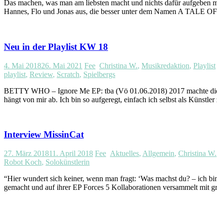
Das machen, was man am liebsten macht und nichts dafür aufgeben mü
Hannes, Flo und Jonas aus, die besser unter dem Namen A TALE OF
Neu in der Playlist KW 18
4. Mai 2018
26. Mai 2021
Fee
Christina W.
,
Musikredaktion
,
Playlist
playlist
,
Review
,
Scratch
,
Spielbergs
BETTY WHO – Ignore Me EP: tba (Vö 01.06.2018) 2017 machte die 
hängt von mir ab. Ich bin so aufgeregt, einfach ich selbst als Künstle
Interview MissinCat
27. März 2018
11. April 2018
Fee
Aktuelles
,
Allgemein
,
Christina W.
Robot Koch
,
Solokünstlerin
“Hier wundert sich keiner, wenn man fragt: ‘Was machst du? – ich bin
gemacht und auf ihrer EP Forces 5 Kollaborationen versammelt mit grö