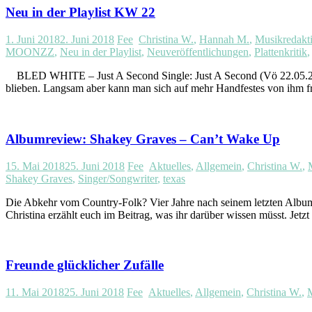
Neu in der Playlist KW 22
1. Juni 2018
2. Juni 2018
Fee
Christina W.
,
Hannah M.
,
Musikredakt
MOONZZ
,
Neu in der Playlist
,
Neuveröffentlichungen
,
Plattenkritik
BLED WHITE – Just A Second Single: Just A Second (Vö 22.05.2018) 
blieben. Langsam aber kann man sich auf mehr Handfestes von ihm fre
Albumreview: Shakey Graves – Can’t Wake Up
15. Mai 2018
25. Juni 2018
Fee
Aktuelles
,
Allgemein
,
Christina W.
,
Shakey Graves
,
Singer/Songwriter
,
texas
Die Abkehr vom Country-Folk? Vier Jahre nach seinem letzten Al
Christina erzählt euch im Beitrag, was ihr darüber wissen müsst
Freunde glücklicher Zufälle
11. Mai 2018
25. Juni 2018
Fee
Aktuelles
,
Allgemein
,
Christina W.
,