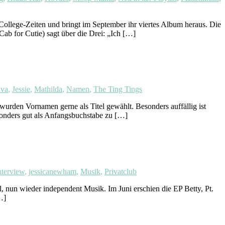
ge-Zeiten und bringt im September ihr viertes Album heraus. Die
ab for Cutie) sagt über die Drei: „Ich […]
iva
,
Jessie
,
Mathilda
,
Namen
,
The Ting Tings
urden Vornamen gerne als Titel gewählt. Besonders auffällig ist
sonders gut als Anfangsbuchstabe zu […]
nterview
,
jessicanewham
,
Musik
,
Privatclub
, nun wieder independent Musik. Im Juni erschien die EP Betty, Pt.
…]