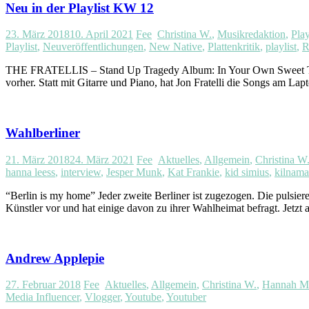
Neu in der Playlist KW 12
23. März 2018
10. April 2021
Fee
Christina W.
,
Musikredaktion
,
Play
Playlist
,
Neuveröffentlichungen
,
New Native
,
Plattenkritik
,
playlist
,
R
THE FRATELLIS – Stand Up Tragedy Album: In Your Own Sweet Time
vorher. Statt mit Gitarre und Piano, hat Jon Fratelli die Songs am La
Wahlberliner
21. März 2018
24. März 2021
Fee
Aktuelles
,
Allgemein
,
Christina W
hanna leess
,
interview
,
Jesper Munk
,
Kat Frankie
,
kid simius
,
kilnam
“Berlin is my home” Jeder zweite Berliner ist zugezogen. Die pulsie
Künstler vor und hat einige davon zu ihrer Wahlheimat befragt. J
Andrew Applepie
27. Februar 2018
Fee
Aktuelles
,
Allgemein
,
Christina W.
,
Hannah M
Media Influencer
,
Vlogger
,
Youtube
,
Youtuber