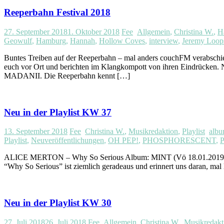
Reeperbahn Festival 2018
27. September 2018
1. Oktober 2018
Fee
Allgemein
,
Christina W.
,
H
Geowulf
,
Hamburg
,
Hannah
,
Hollow Coves
,
interview
,
Jeremy Loop
Buntes Treiben auf der Reeperbahn – mal anders couchFM verabschie
euch vor Ort und berichten im Klangkompott von ihren Eindrücken
MADANII. Die Reeperbahn kennt […]
Neu in der Playlist KW 37
13. September 2018
Fee
Christina W.
,
Musikredaktion
,
Playlist
albu
Playlist
,
Neuveröffentlichungen
,
OH PEP!
,
PHOSPHORESCENT
,
P
ALICE MERTON – Why So Serious Album: MINT (Vö 18.01.2019) Nac
“Why So Serious” ist ziemlich geradeaus und erinnert uns daran, mal l
Neu in der Playlist KW 30
27. Juli 2018
26. Juli 2018
Fee
Allgemein
,
Christina W.
,
Musikredakt