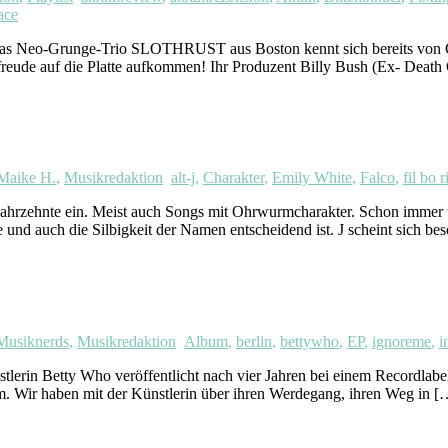
ace
o-Grunge-Trio SLOTHRUST aus Boston kennt sich bereits von Colle
eude auf die Platte aufkommen! Ihr Produzent Billy Bush (Ex- Death C
Maike H.
,
Musikredaktion
alt-j
,
Charakter
,
Emily White
,
Falco
,
fil bo r
 Jahrzehnte ein. Meist auch Songs mit Ohrwurmcharakter. Schon immer w
und auch die Silbigkeit der Namen entscheidend ist. J scheint sich be
Musiknerds
,
Musikredaktion
Album
,
berlin
,
bettywho
,
EP
,
ignoreme
,
i
lerin Betty Who veröffentlicht nach vier Jahren bei einem Recordlabel
um. Wir haben mit der Künstlerin über ihren Werdegang, ihren Weg in [