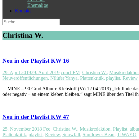
Ehemalige
Kontakt
Suche
nach:
Christina W.
Neu in der Playlist KW 16
29. April 2019
29. April 2019
couchFM
Christina W.
,
Musikredaktio
Neuveröffentlichungen
,
Nilüfer Yanya
,
Plattenkritik
,
playlist
,
Review
MINE – 90 Grad Album: Klebstoff (Vö 12.04.2019) „Ich finde das Bil
oder negativ – an einem kleben bleiben.” sagt MINE über den Titel 
Neu in der Playlist KW 47
25. November 2018
Fee
Christina W.
,
Musikredaktion
,
Playlist
albu
Plattenkritik
,
playlist
,
Review
,
Snowfall
,
Sunflower Bean
,
TIWAYO