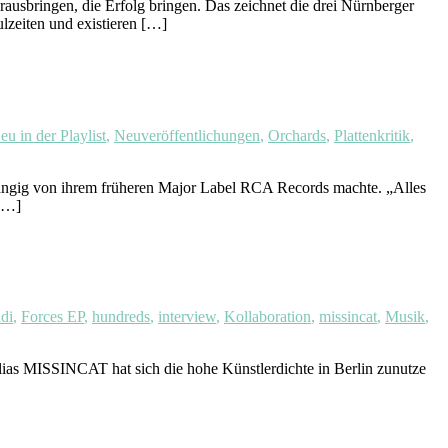
usbringen, die Erfolg bringen. Das zeichnet die drei Nürnberger
zeiten und existieren […]
eu in der Playlist
,
Neuveröffentlichungen
,
Orchards
,
Plattenkritik
,
gig von ihrem früheren Major Label RCA Records machte. „Alles
 […]
di
,
Forces EP
,
hundreds
,
interview
,
Kollaboration
,
missincat
,
Musik
,
 alias MISSINCAT hat sich die hohe Künstlerdichte in Berlin zunutze