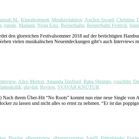
annah M.
,
Klangkompott
,
Musikredaktion
Anchor Award
,
Christina
,
D
s
,
jungle
,
Madanii
,
Noga Erez
,
Reeperbahn
,
Reeperbahn Festival
,
Sigr
det den glorreichen Festivalsommer 2018 auf der berüchtigten Hambu
. Neben vielen musikalischen Neuentdeckungen gibt’s auch Intervie
mreview
,
Alice Merton
,
Amanda Tenfjord
,
Baba Shrimps
,
couchfm
,
Da
lattenkritik
,
playlist
,
Review
,
SVAVAR KNÚTUR
h ihrem Über-Hit “No Roots” kommt nun eine neue Single von ALI
ocker zu lassen und nicht alles so ernst zu nehmen. “Er ist das poppig
ion
,
Playlist
albumreview
,
albumrezension
,
Amilli
,
Bittenbinder
,
Foxin