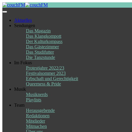
Skip
to
content
Aktuelles
Sendungen
Das Magazin
Das Klangkompott
Der Kulturkompass
Das Gästezimmer
Das Studifutter
Die Tanzstunde
Im Fokus
Protestjahre 2022/23
Festivalsommer 2023
Erbschaft und Gerechtigkeit
Queerness & Pride
Musik
Musiknerds
Playlists
Team
Herausgebende
Redaktionen
Mitglieder
Mitmachen
Über uns