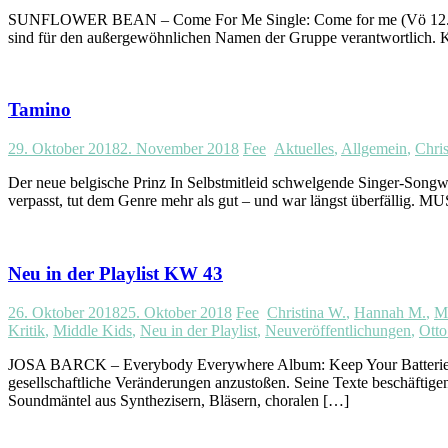
SUNFLOWER BEAN – Come For Me Single: Come for me (Vö 12.11.
sind für den außergewöhnlichen Namen der Gruppe verantwortlich. K
Tamino
29. Oktober 2018
2. November 2018
Fee
Aktuelles
,
Allgemein
,
Chris
Der neue belgische Prinz In Selbstmitleid schwelgende Singer-Songw
verpasst, tut dem Genre mehr als gut – und war längst überfällig. 
Neu in der Playlist KW 43
26. Oktober 2018
25. Oktober 2018
Fee
Christina W.
,
Hannah M.
,
M
Kritik
,
Middle Kids
,
Neu in der Playlist
,
Neuveröffentlichungen
,
Ott
JOSA BARCK – Everybody Everywhere Album: Keep Your Batteries Wa
gesellschaftliche Veränderungen anzustoßen. Seine Texte beschäftigen
Soundmäntel aus Synthezisern, Bläsern, choralen […]