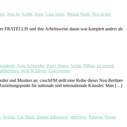
ops
,
Juse Ju
,
Kritik
,
lissie
,
Liza Anne
,
Megan Nash
,
Neu in der
 FRATELLIS und ihre Arbeitsweise daran war komplett anders als
pplepie
,
Anja Schneider
,
Barry Burns
,
berlin
,
Dillon
,
ed prosek
,
hlberliner
,
Wolf & Moon
,
Zugezogene
stler und Musiker an. couchFM stellt eine Reihe dieser Neu-Berliner
ziehungspunkt für nationale und internationale Künstler. Man […]
 Neistat
,
Cat Stash
,
Digital Influencer
,
interview
,
Patreon
,
Social