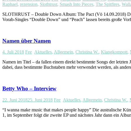
Raphael
,
rezension
,
Slothtrust
,
Smash Into Pieces
,
The Spitfires
,
Wall
SLOTHRUST – Double Down Album: The Pact (Vö 14.09.2018) Das Ne
Vorab-Singles “Double Down” und “Peach” lassen bereits große Vorfr
Namen über Namen
4. Juli 2018
Fee
Aktuelles
,
Allgemein
,
Christina W.
,
Klangkompott
,
Namen im Titel – da fallen einem direkt bestimmte Songs der letzten
dabei, dass bestimmte Buchstaben mehr verwendet werden, als andere 
Betty Who – Interview
22. Juni 2018
25. Juni 2018
Fee
Aktuelles
,
Allgemein
,
Christina W.
,
“I wanna make music that makes people happy” Die australische Künst
1, im September folgt die zweite EP und nächstes Jahr dann ein Alb