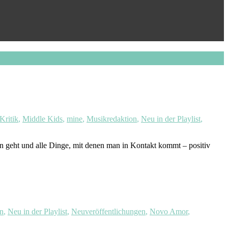
Kritik
,
Middle Kids
,
mine
,
Musikredaktion
,
Neu in der Playlist
,
n geht und alle Dinge, mit denen man in Kontakt kommt – positiv
n
,
Neu in der Playlist
,
Neuveröffentlichungen
,
Novo Amor
,