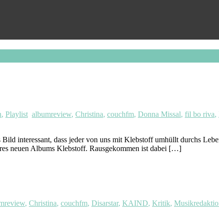
n
,
Playlist
albumreview
,
Christina
,
couchfm
,
Donna Missal
,
fil bo riva
,
d interessant, dass jeder von uns mit Klebstoff umhüllt durchs Lebe
ihres neuen Albums Klebstoff. Rausgekommen ist dabei […]
mreview
,
Christina
,
couchfm
,
Disarstar
,
KAIND
,
Kritik
,
Musikredaktio