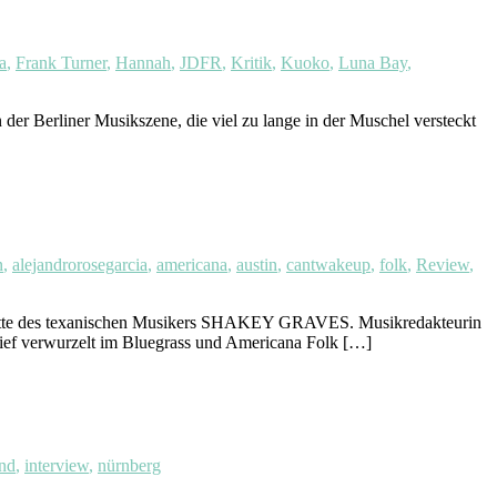
a
,
Frank Turner
,
Hannah
,
JDFR
,
Kritik
,
Kuoko
,
Luna Bay
,
 Berliner Musikszene, die viel zu lange in der Muschel versteckt
n
,
alejandrorosegarcia
,
americana
,
austin
,
cantwakeup
,
folk
,
Review
,
Platte des texanischen Musikers SHAKEY GRAVES. Musikredakteurin
ef verwurzelt im Bluegrass und Americana Folk […]
nd
,
interview
,
nürnberg