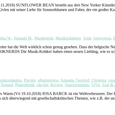
2018) SUNFLOWER BEAN besteht aus drei New Yorker Künstlern. J
ivlen mit seiner Liebe für Sonnenblumen und Faber, der ein großer K
tina W.
,
Hannah M.
,
Musiknerds
,
Musikredaktion
Amir
,
Antwerpen
,
B
riter hat die Welt wirklich schon genug gesehen. Dass der belgische
MUSIKNERDS Die Musik-Kritiker haben einen neuen Liebling, wie es sch
usikredaktion
,
Playlist
albumreview
,
Amanda Tjenford
,
Christina
,
cou
o Normal
,
Plattenkritik
,
playlist
,
Review
,
Superorganism
,
ViVii
,
Zeal & 
rm (Vö 19.10.2018) JOSA BARCK ist ein Weltverbesserer. Der Däne 
 sich überwiegend mit gesellschaftskritischen Themen, wie z.B. der ung