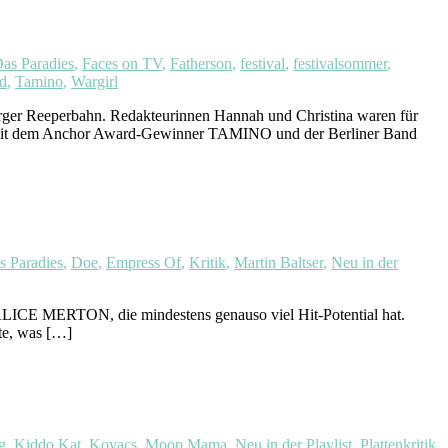
as Paradies
,
Faces on TV
,
Fatherson
,
festival
,
festivalsommer
,
id
,
Tamino
,
Wargirl
rger Reeperbahn. Redakteurinnen Hannah und Christina waren für
ws mit dem Anchor Award-Gewinner TAMINO und der Berliner Band
s Paradies
,
Doe
,
Empress Of
,
Kritik
,
Martin Baltser
,
Neu in der
CE MERTON, die mindestens genauso viel Hit-Potential hat.
ste, was […]
g
,
Kiddo Kat
,
Kovacs
,
Moop Mama
,
Neu in der Playlist
,
Plattenkritik
,