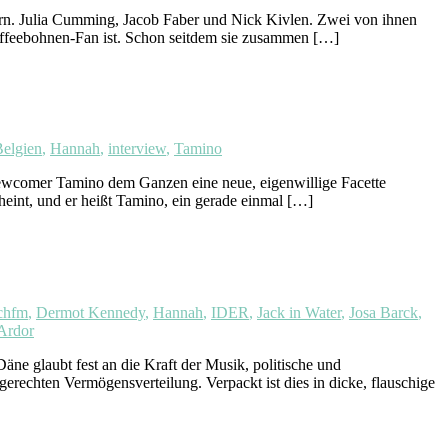
ulia Cumming, Jacob Faber und Nick Kivlen. Zwei von ihnen
affeebohnen-Fan ist. Schon seitdem sie zusammen […]
elgien
,
Hannah
,
interview
,
Tamino
 Newcomer Tamino dem Ganzen eine neue, eigenwillige Facette
eint, und er heißt Tamino, ein gerade einmal […]
chfm
,
Dermot Kennedy
,
Hannah
,
IDER
,
Jack in Water
,
Josa Barck
,
Ardor
glaubt fest an die Kraft der Musik, politische und
erechten Vermögensverteilung. Verpackt ist dies in dicke, flauschige