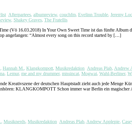
list
Afterpartees
,
albumreview
,
couchfm
,
Evelinn Trouble
,
Jeremy Lo
eview
,
Shakey Graves
,
The Fratellis
 (Vö 16.03.2018) In Your Own Sweet Time ist das fünfte Album der
ptop angefangen: “Almost every song on this record started by […]
.
,
Hannah M.
,
Klangkompott
,
Musikredaktion
Andreas Plab
,
Andrew A
ana
,
Lemur
,
me and my drummer
,
missincat
,
Mogwai
,
Wahl-Berliner
,
Wa
rende Kreativszene der deutschen Hauptstadt zieht auch jede Menge Kün
etzt anhören: KLANGKOMPOTT Schon immer war Berlin ein magischer An
.
,
Musiknerds
,
Musikredaktion
Andreas Plab
,
Andrew Applepie
,
Casey