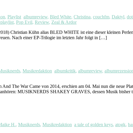
ion
,
Playlist
albumreview
,
Bled White
,
Christina
,
couchfm
,
Daktyl
,
dot
,
playlist
,
Pop Evil
,
Review
,
Zeal & Ardor
Christian Kühn alias BLED WHITE ist eine dieser kleinen Perlen der
uen. Nach einer EP-Trilogie im letzten Jahr folgt in […]
Musiknerds
,
Musikredaktion
albumkritik
,
albumreview
,
albumrezensio
bum And The War Came von 2014, erschien am 04. Mai nun die neue 
. Jetzt anhören: MUSIKNERDS SHAKEY GRAVES, dessen Musik bisher ti
Maike H.
,
Musiknerds
,
Musikredaktion
a tale of golden keys
,
atogk
,
ba