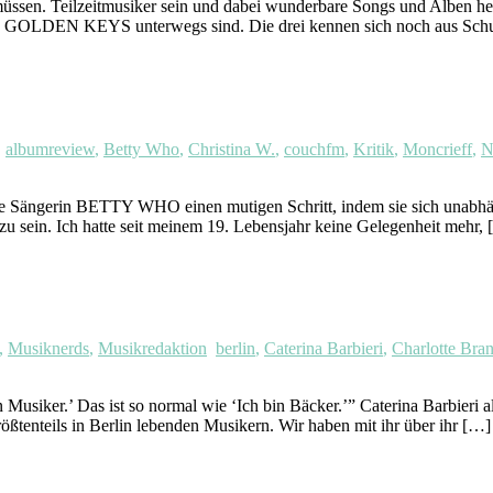
ssen. Teilzeitmusiker sein und dabei wunderbare Songs und Alben hera
 GOLDEN KEYS unterwegs sind. Die drei kennen sich noch aus Schul
albumreview
,
Betty Who
,
Christina W.
,
couchfm
,
Kritik
,
Moncrieff
,
N
Sängerin BETTY WHO einen mutigen Schritt, indem sie sich unabhän
r zu sein. Ich hatte seit meinem 19. Lebensjahr keine Gelegenheit mehr,
,
Musiknerds
,
Musikredaktion
berlin
,
Caterina Barbieri
,
Charlotte Bran
 Musiker.’ Das ist so normal wie ‘Ich bin Bäcker.’” Caterina Barbieri
ßtenteils in Berlin lebenden Musikern. Wir haben mit ihr über ihr […]