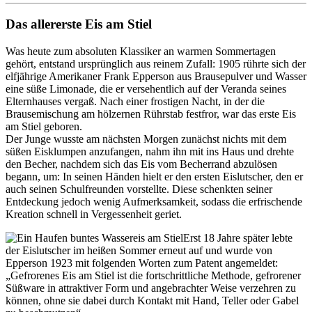
Das allererste Eis am Stiel
Was heute zum absoluten Klassiker an warmen Sommertagen
gehört, entstand ursprünglich aus reinem Zufall: 1905 rührte sich der
elfjährige Amerikaner Frank Epperson aus Brausepulver und Wasser
eine süße Limonade, die er versehentlich auf der Veranda seines
Elternhauses vergaß. Nach einer frostigen Nacht, in der die
Brausemischung am hölzernen Rührstab festfror, war das erste Eis
am Stiel geboren.
Der Junge wusste am nächsten Morgen zunächst nichts mit dem
süßen Eisklumpen anzufangen, nahm ihn mit ins Haus und drehte
den Becher, nachdem sich das Eis vom Becherrand abzulösen
begann, um: In seinen Händen hielt er den ersten Eislutscher, den er
auch seinen Schulfreunden vorstellte. Diese schenkten seiner
Entdeckung jedoch wenig Aufmerksamkeit, sodass die erfrischende
Kreation schnell in Vergessenheit geriet.
Erst 18 Jahre später lebte
der Eislutscher im heißen Sommer erneut auf und wurde von
Epperson 1923 mit folgenden Worten zum Patent angemeldet:
„Gefrorenes Eis am Stiel ist die fortschrittliche Methode, gefrorener
Süßware in attraktiver Form und angebrachter Weise verzehren zu
können, ohne sie dabei durch Kontakt mit Hand, Teller oder Gabel