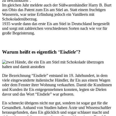
zu beschmutzen“.
Im gleichen Jahr meldete auch der Süßwarenhändler Harry B. Burt
aus Ohio das Patent zum Eis am Stiel an. Statt einem fruchtigen
Wassereis, war seine Erfindung jedoch ein Vanilleeis mit
Schokoladenüberzug.
1935 wurde dann das erste Eis am Stiel in Deutschland hergestellt
und sorgt mit zahlreichen verschiedenen Sorten nach wie vor für
große Begeisterung.
Warum heißt es eigentlich
“
Eis
diele
”
?
Die Bezeichnung “Eisdiele” entstand im 19. Jahrhundert, in dem
viele eingewanderte italienische Händler, ihr Eis aus einem Wagen
oder dem Fenster ihrer Wohnung verkauften. Damit die Kundinnen
und Kunden ihr Eis entgegennehmen konnten, legten sie Dielen
davor und das Wort “Eisdiele” war geboren.
Eis schmeckt übrigens nicht nur gut, sondern ist sogar gut für die
Gesundheit. Anhand von Studien haben Ärzte und Wissenschaftler
herausgefunden, dass Eis glücklich und sogar schlauer macht und