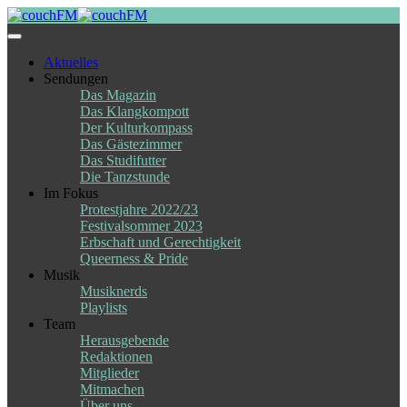
Skip
to
content
Aktuelles
Sendungen
Das Magazin
Das Klangkompott
Der Kulturkompass
Das Gästezimmer
Das Studifutter
Die Tanzstunde
Im Fokus
Protestjahre 2022/23
Festivalsommer 2023
Erbschaft und Gerechtigkeit
Queerness & Pride
Musik
Musiknerds
Playlists
Team
Herausgebende
Redaktionen
Mitglieder
Mitmachen
Über uns