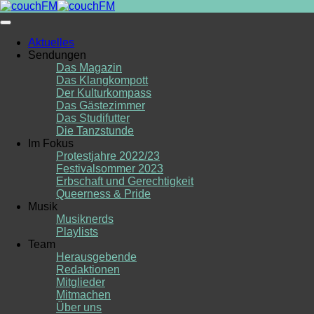
Skip
to
content
Aktuelles
Sendungen
Das Magazin
Das Klangkompott
Der Kulturkompass
Das Gästezimmer
Das Studifutter
Die Tanzstunde
Im Fokus
Protestjahre 2022/23
Festivalsommer 2023
Erbschaft und Gerechtigkeit
Queerness & Pride
Musik
Musiknerds
Playlists
Team
Herausgebende
Redaktionen
Mitglieder
Mitmachen
Über uns