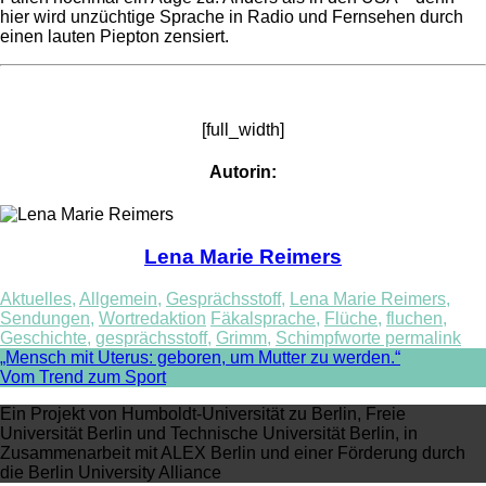
hier wird unzüchtige Sprache in Radio und Fernsehen durch
einen lauten Piepton zensiert.
[full_width]
Autorin:
Lena Marie Reimers
Aktuelles
,
Allgemein
,
Gesprächsstoff
,
Lena Marie Reimers
,
Sendungen
,
Wortredaktion
Fäkalsprache
,
Flüche
,
fluchen
,
Geschichte
,
gesprächsstoff
,
Grimm
,
Schimpfworte
permalink
Post
„Mensch mit Uterus: geboren, um Mutter zu werden.“
Vom Trend zum Sport
navigation
Ein Projekt von Humboldt-Universität zu Berlin, Freie
Universität Berlin und Technische Universität Berlin, in
Zusammenarbeit mit ALEX Berlin und einer Förderung durch
die Berlin University Alliance