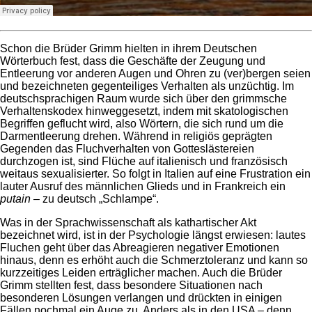
Schon die Brüder Grimm hielten in ihrem Deutschen
Wörterbuch fest, dass die Geschäfte der Zeugung und
Entleerung vor anderen Augen und Ohren zu (ver)bergen seien
und bezeichneten gegenteiliges Verhalten als unzüchtig. Im
deutschsprachigen Raum wurde sich über den grimmsche
Verhaltenskodex hinweggesetzt, indem mit skatologischen
Begriffen geflucht wird, also Wörtern, die sich rund um die
Darmentleerung drehen. Während in religiös geprägten
Gegenden das Fluchverhalten von Gotteslästereien
durchzogen ist, sind Flüche auf italienisch und französisch
weitaus sexualisierter. So folgt in Italien auf eine Frustration ein
lauter Ausruf des männlichen Glieds und in Frankreich ein
putain
– zu deutsch „Schlampe“.
Was in der Sprachwissenschaft als kathartischer Akt
bezeichnet wird, ist in der Psychologie längst erwiesen: lautes
Fluchen geht über das Abreagieren negativer Emotionen
hinaus, denn es erhöht auch die Schmerztoleranz und kann so
kurzzeitiges Leiden erträglicher machen. Auch die Brüder
Grimm stellten fest, dass besondere Situationen nach
besonderen Lösungen verlangen und drückten in einigen
Fällen nochmal ein Auge zu. Anders als in den USA – denn