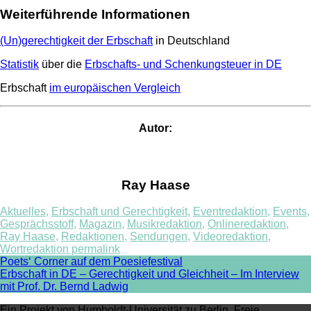
Weiterführende Informationen
(Un)gerechtigkeit der Erbschaft
in Deutschland
Statistik
über die
Erbschafts- und Schenkungsteuer in DE
Erbschaft
im europäischen Vergleich
Autor:
Ray Haase
Aktuelles
,
Erbschaft und Gerechtigkeit
,
Eventredaktion
,
Events
,
Gesprächsstoff
,
Magazin
,
Musikredaktion
,
Onlineredaktion
,
Ray Haase
,
Redaktionen
,
Sendungen
,
Videoredaktion
,
Wortredaktion
permalink
Post
Poets‘ Corner auf dem Poesiefestival
Erbschaft in DE – Gerechtigkeit und Gleichheit – Im Interview
navigation
mit Prof. Dr. Bernd Ladwig
Ein Projekt von Humboldt-Universität zu Berlin, Freie