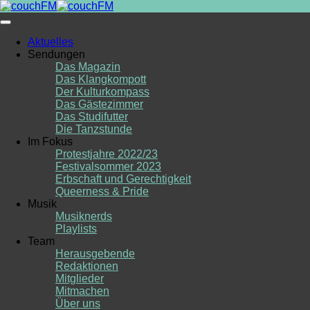
Skip
to
content
Aktuelles
Sendungen
Das Magazin
Das Klangkompott
Der Kulturkompass
Das Gästezimmer
Das Studifutter
Die Tanzstunde
Im Fokus
Protestjahre 2022/23
Festivalsommer 2023
Erbschaft und Gerechtigkeit
Queerness & Pride
Musik
Musiknerds
Playlists
Team
Herausgebende
Redaktionen
Mitglieder
Mitmachen
Über uns