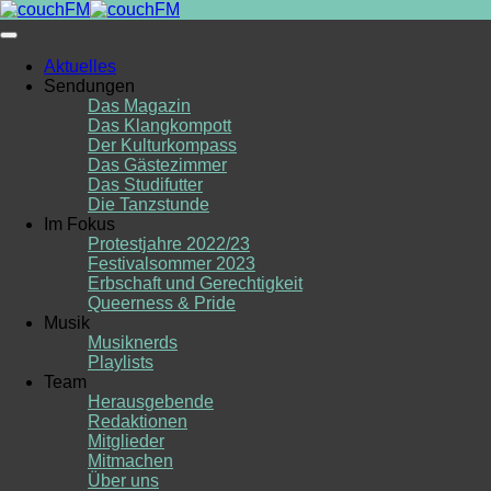
Skip
to
content
Aktuelles
Sendungen
Das Magazin
Das Klangkompott
Der Kulturkompass
Das Gästezimmer
Das Studifutter
Die Tanzstunde
Im Fokus
Protestjahre 2022/23
Festivalsommer 2023
Erbschaft und Gerechtigkeit
Queerness & Pride
Musik
Musiknerds
Playlists
Team
Herausgebende
Redaktionen
Mitglieder
Mitmachen
Über uns