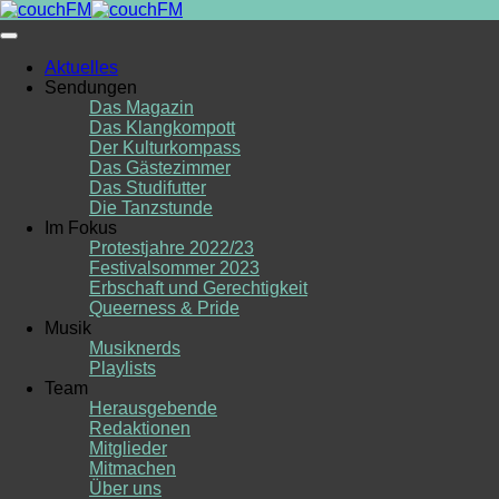
Skip
to
content
Aktuelles
Sendungen
Das Magazin
Das Klangkompott
Der Kulturkompass
Das Gästezimmer
Das Studifutter
Die Tanzstunde
Im Fokus
Protestjahre 2022/23
Festivalsommer 2023
Erbschaft und Gerechtigkeit
Queerness & Pride
Musik
Musiknerds
Playlists
Team
Herausgebende
Redaktionen
Mitglieder
Mitmachen
Über uns