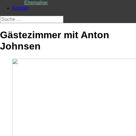
Ehemalige
Kontakt
Suche
nach:
Gästezimmer mit Anton
Johnsen