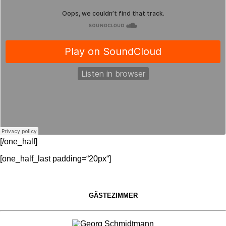
[/one_half]
[one_half_last padding=“20px“]
GÄSTEZIMMER