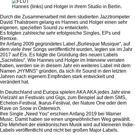
Hannes (links) und Holger in ihrem Studio in Berlin.
Durch die Zusammenarbeit mit dem studierten Jazztrompeter
David Thalstroem gelang es Hannes und Holger einen sehr
eigenen, speziellen Sound zu entwickeln.
Es folgten zahlreiche sehr erfolgreiche Singles, EPs und
Remixe.
Ihr Anfang 2009 gegründetes Label „Burlesque Musique“, auf
dem viele ihrer Songs veröffentlicht wurden, legten sie im Jahr
2017 auf Eis. Es folgte die Gründung des neuen Labels
„Sacrebleu“. Wie Hannes und Holger im Interview verraten
haben, werden sie in diesem Jahr ein weiteres Label mit dem
Namen „HYMNS“ gründen, da sich ihr Sound in den letzten
Jahren nach eigenem Empfinden stark entwickelt und
verändert hat.
In Deutschland und Europa spielen AKA AKA jedes Jahr eine
Vielzahl an Festivals und Gigs, zum Beispiel auf dem SMS,
Echelon-Festival, Ikarus-Festival, der Nature One oder dem
Rave on Snow in Österreich.
Ihre Single „Need You“ erschien Anfang 2019 bei Warner
Music. Damit haben sie einen ungewöhnlichen Weg gewählt.
Die Mehrheit der elektronischen Musik wird auf kleineren Indie-
Labels veröffentlicht und nicht bei großen Major-Labels.