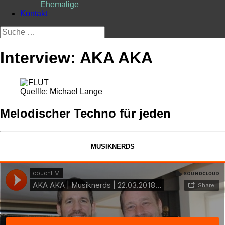
Ehemalige
Kontakt
Suche
nach:
Interview: AKA AKA
Quellle: Michael Lange
Melodischer Techno für jeden
MUSIKNERDS