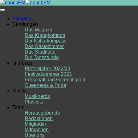
Skip
to
content
Aktuelles
Sendungen
Das Magazin
Das Klangkompott
Der Kulturkompass
Das Gästezimmer
Das Studifutter
Die Tanzstunde
Im Fokus
Protestjahre 2022/23
Festivalsommer 2023
Erbschaft und Gerechtigkeit
Queerness & Pride
Musik
Musiknerds
Playlists
Team
Herausgebende
Redaktionen
Mitglieder
Mitmachen
Über uns