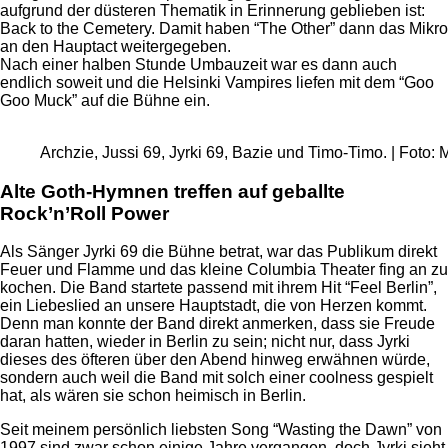
aufgrund der düsteren Thematik in Erinnerung geblieben ist:
Back to the Cemetery. Damit haben “The Other” dann das Mikro
an den Hauptact weitergegeben.
Nach einer halben Stunde Umbauzeit war es dann auch
endlich soweit und die Helsinki Vampires liefen mit dem “Goo
Goo Muck” auf die Bühne ein.
Archzie, Jussi 69, Jyrki 69, Bazie und Timo-Timo. | Foto:
Alte Goth-Hymnen treffen auf geballte
Rock’n’Roll Power
Als Sänger Jyrki 69 die Bühne betrat, war das Publikum direkt
Feuer und Flamme und das kleine Columbia Theater fing an zu
kochen. Die Band startete passend mit ihrem Hit “Feel Berlin”,
ein Liebeslied an unsere Hauptstadt, die von Herzen kommt.
Denn man konnte der Band direkt anmerken, dass sie Freude
daran hatten, wieder in Berlin zu sein; nicht nur, dass Jyrki
dieses des öfteren über den Abend hinweg erwähnen würde,
sondern auch weil die Band mit solch einer coolness gespielt
hat, als wären sie schon heimisch in Berlin.
Seit meinem persönlich liebsten Song “Wasting the Dawn” von
1997 sind zwar schon einige Jahre vergangen, doch Jyrki sieht