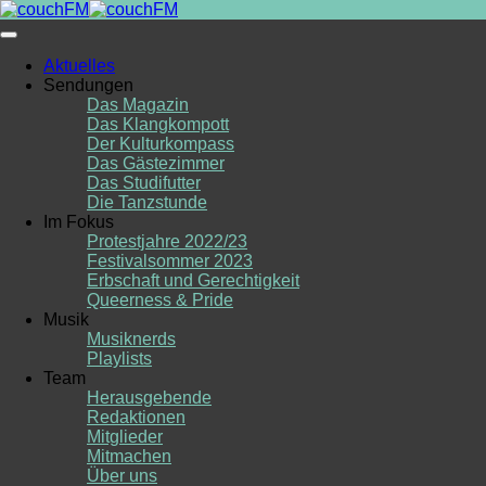
Skip
to
content
Aktuelles
Sendungen
Das Magazin
Das Klangkompott
Der Kulturkompass
Das Gästezimmer
Das Studifutter
Die Tanzstunde
Im Fokus
Protestjahre 2022/23
Festivalsommer 2023
Erbschaft und Gerechtigkeit
Queerness & Pride
Musik
Musiknerds
Playlists
Team
Herausgebende
Redaktionen
Mitglieder
Mitmachen
Über uns