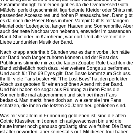
zusammenbringt: zum einen gibt es da die Overdressed Goth
Mädels: perfekt geschminkt, figurbetonte Kleider oder Shirts mit
passenden Accessoires und hohen Plateauschuhen. Dann gibt
es da noch die Poser-Boys in ihren Vampir Outfits mit langem
Mantel oder Lederjacke, langen Haaren und Sonnenbrille. Aber
auch der nette Nachbar von nebenan, entweder im passenden
Band-Shirt oder im Karohemd, war dort. Und alle vereint die
Liebe zur dunklen Musik der Band.
Nach knapp anderthalb Stunden war es dann vorbei. Ich hätte
der Band noch länger zuhören können und der Rest des
Publikums stimmte mir zu: die lauten Zugabe Rufe brachten die
Band schließlich noch dazu, vier weitere Songs zu performen.
Und auch für The 69 Eyes gilt: Das Beste kommt zum Schluss.
Ihr für viele Fans bester Hit “The Lost Boys” hat den perfekten
Abschluss geboten für einen schönen Abend mit der Band.
Und hier haben sie sogar aus Rührung zu ihren Fans die
Sonnenbrille mal abgenommen und sich bei ihren Fans
bedankt. Man merkt ihnen doch an, wie sehr sie ihre Fans
schätzen, die ihnen die letzten 20 Jahre treu geblieben sind.
Was mir vor allem in Erinnerung geblieben ist, sind die alten
Gothic Klassiker, mit denen ich aufgewachsen bin und die
heute immer noch genauso großartig sind wie früher. Die Band
ist älter geworden, aber keinesfalls out. Mit dieser Tour haben