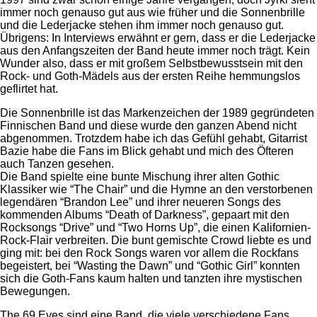
immer noch genauso gut aus wie früher und die Sonnenbrille
und die Lederjacke stehen ihm immer noch genauso gut.
Übrigens: In Interviews erwähnt er gern, dass er die Lederjacke
aus den Anfangszeiten der Band heute immer noch trägt. Kein
Wunder also, dass er mit großem Selbstbewusstsein mit den
Rock- und Goth-Mädels aus der ersten Reihe hemmungslos
geflirtet hat.
Die Sonnenbrille ist das Markenzeichen der 1989 gegründeten
Finnischen Band und diese wurde den ganzen Abend nicht
abgenommen. Trotzdem habe ich das Gefühl gehabt, Gitarrist
Bazie habe die Fans im Blick gehabt und mich des Öfteren
auch Tanzen gesehen.
Die Band spielte eine bunte Mischung ihrer alten Gothic
Klassiker wie “The Chair” und die Hymne an den verstorbenen
legendären “Brandon Lee” und ihrer neueren Songs des
kommenden Albums “Death of Darkness”, gepaart mit den
Rocksongs “Drive” und “Two Horns Up”, die einen Kalifornien-
Rock-Flair verbreiten. Die bunt gemischte Crowd liebte es und
ging mit: bei den Rock Songs waren vor allem die Rockfans
begeistert, bei “Wasting the Dawn” und “Gothic Girl” konnten
sich die Goth-Fans kaum halten und tanzten ihre mystischen
Bewegungen.
The 69 Eyes sind eine Band, die viele verschiedene Fans