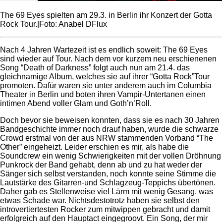
The 69 Eyes spielten am 29.3. in Berlin ihr Konzert der Gotta
Rock Tour.|Foto: Anabel DFlux
Nach 4 Jahren Wartezeit ist es endlich soweit: The 69 Eyes
sind wieder auf Tour. Nach dem vor kurzem neu erschienenen
Song “Death of Darkness” folgt auch nun am 21.4. das
gleichnamige Album, welches sie auf ihrer “Gotta Rock”Tour
promoten. Dafür waren sie unter anderem auch im Columbia
Theater in Berlin und boten ihren Vampir-Untertanen einen
intimen Abend voller Glam und Goth’n’Roll.
Doch bevor sie beweisen konnten, dass sie es nach 30 Jahren
Bandgeschichte immer noch drauf haben, wurde die schwarze
Crowd erstmal von der aus NRW stammenden Vorband “The
Other” eingeheizt. Leider erschien es mir, als habe die
Soundcrew ein wenig Schwierigkeiten mit der vollen Dröhnung
Punkrock der Band gehabt, denn ab und zu hat weder der
Sänger sich selbst verstanden, noch konnte seine Stimme die
Lautstärke des Gitarren-und Schlagzeug-Teppichs übertönen.
Daher gab es Stellenweise viel Lärm mit wenig Gesang, was
etwas Schade war. Nichtsdestotrotz haben sie selbst den
introvertiertesten Rocker zum mitwippen gebracht und damit
erfolgreich auf den Hauptact eingegroovt. Ein Song, der mir