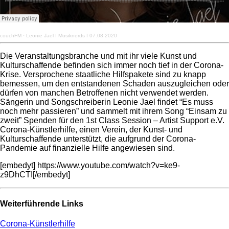
couchFM
·
Leonie Jael I Musiknerds I 07.08.2020
Die Veranstaltungsbranche und mit ihr viele Kunst und
Kulturschaffende befinden sich immer noch tief in der Corona-
Krise. Versprochene staatliche Hilfspakete sind zu knapp
bemessen, um den entstandenen Schaden auszugleichen oder
dürfen von manchen Betroffenen nicht verwendet werden.
Sängerin und Songschreiberin Leonie Jael findet “Es muss
noch mehr passieren” und sammelt mit ihrem Song “Einsam zu
zweit” Spenden für den 1st Class Session – Artist Support e.V.
Corona-Künstlerhilfe, einen Verein, der Kunst- und
Kulturschaffende unterstützt, die aufgrund der Corona-
Pandemie auf finanzielle Hilfe angewiesen sind.
[embedyt] https://www.youtube.com/watch?v=ke9-
z9DhCTI[/embedyt]
Weiterführende Links
Corona-Künstlerhilfe