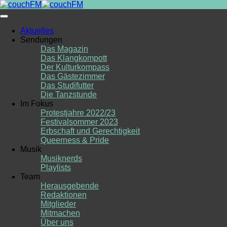
Skip
to
content
Aktuelles
Sendungen
Das Magazin
Das Klangkompott
Der Kulturkompass
Das Gästezimmer
Das Studifutter
Die Tanzstunde
Im Fokus
Protestjahre 2022/23
Festivalsommer 2023
Erbschaft und Gerechtigkeit
Queerness & Pride
Musik
Musiknerds
Playlists
Team
Herausgebende
Redaktionen
Mitglieder
Mitmachen
Über uns