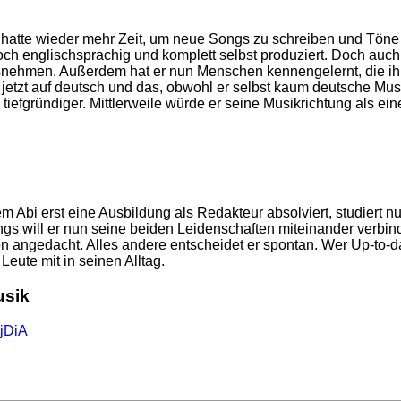
nd hatte wieder mehr Zeit, um neue Songs zu schreiben und Tö
och englischsprachig und komplett selbst produziert. Doch auch,
usnehmen. Außerdem hat er nun Menschen kennengelernt, die i
r jetzt auf deutsch und das, obwohl er selbst kaum deutsche Mus
 tiefgründiger. Mittlerweile würde er seine Musikrichtung als e
 Abi erst eine Ausbildung als Redakteur absolviert, studiert 
dings will er nun seine beiden Leidenschaften miteinander verbi
hon angedacht. Alles andere entscheidet er spontan. Wer Up-to-
Leute mit in seinen Alltag.
usik
jDiA