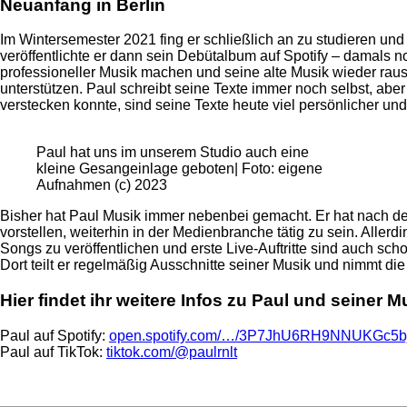
Neuanfang in Berlin
Im Wintersemester 2021 fing er schließlich an zu studieren u
veröffentlichte er dann sein Debütalbum auf Spotify – damals n
professioneller Musik machen und seine alte Musik wieder ra
unterstützen. Paul schreibt seine Texte immer noch selbst, abe
verstecken konnte, sind seine Texte heute viel persönlicher und
Paul hat uns im unserem Studio auch eine
kleine Gesangeinlage geboten| Foto: eigene
Aufnahmen (c) 2023
Bisher hat Paul Musik immer nebenbei gemacht. Er hat nach dem
vorstellen, weiterhin in der Medienbranche tätig zu sein. Aller
Songs zu veröffentlichen und erste Live-Auftritte sind auch sc
Dort teilt er regelmäßig Ausschnitte seiner Musik und nimmt die 
Hier findet ihr weitere Infos zu Paul und seiner M
Paul auf Spotify:
open.spotify.com/…/3P7JhU6RH9NNUKGc5b
Paul auf TikTok:
tiktok.com/@paulrnlt