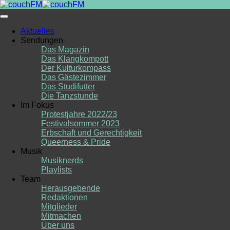
Skip
to
content
Aktuelles
Sendungen
Das Magazin
Das Klangkompott
Der Kulturkompass
Das Gästezimmer
Das Studifutter
Die Tanzstunde
Im Fokus
Protestjahre 2022/23
Festivalsommer 2023
Erbschaft und Gerechtigkeit
Queerness & Pride
Musik
Musiknerds
Playlists
Team
Herausgebende
Redaktionen
Mitglieder
Mitmachen
Über uns