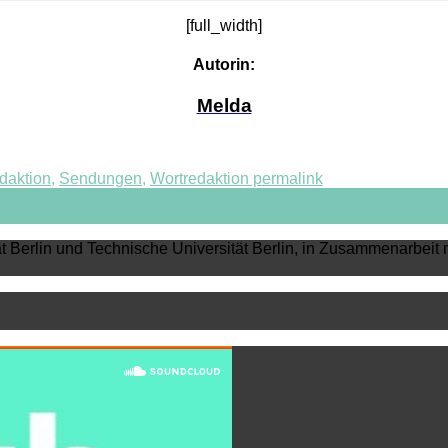
[full_width]
Autorin:
Melda
daktion
,
Sendungen
,
Wortredaktion
permalink
ät Berlin und Technische Universität Berlin, in Zusammenarbeit 