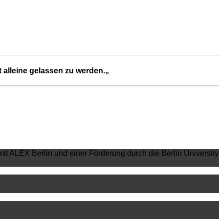
t alleine gelassen zu werden.
„
mit ALEX Berlin und einer Förderung durch die Berlin University