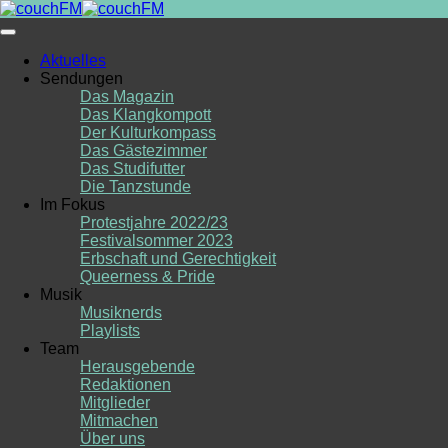
Skip
to
content
Aktuelles
Sendungen
Das Magazin
Das Klangkompott
Der Kulturkompass
Das Gästezimmer
Das Studifutter
Die Tanzstunde
Im Fokus
Protestjahre 2022/23
Festivalsommer 2023
Erbschaft und Gerechtigkeit
Queerness & Pride
Musik
Musiknerds
Playlists
Team
Herausgebende
Redaktionen
Mitglieder
Mitmachen
Über uns