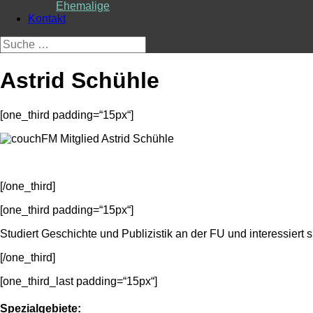
Ehemalige
Kontakt
Suche
nach:
Astrid Schühle
[one_third padding=“15px“]
[/one_third]
[one_third padding=“15px“]
Studiert Geschichte und Publizistik an der FU und interessie
[/one_third]
[one_third_last padding=“15px“]
Spezialgebiete: