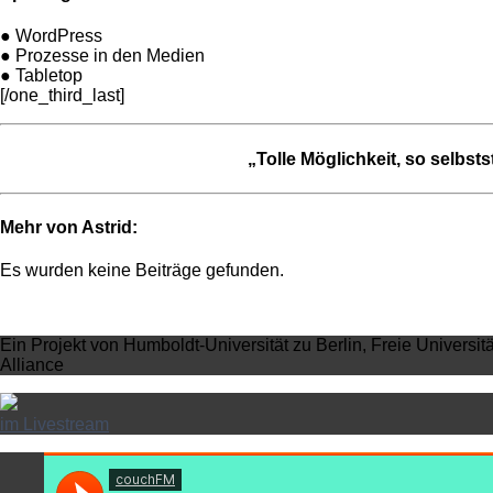
●
WordPress
●
Prozesse in den Medien
●
Tabletop
[/one_third_last]
„T
olle Möglichkeit, so selbst
Mehr von Astrid:
Es wurden keine Beiträge gefunden.
Ein Projekt von Humboldt-Universität zu Berlin, Freie Universit
Alliance
im Livestream