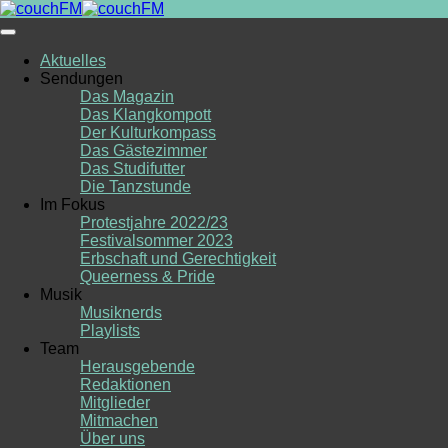
Skip
to
content
Aktuelles
Sendungen
Das Magazin
Das Klangkompott
Der Kulturkompass
Das Gästezimmer
Das Studifutter
Die Tanzstunde
Im Fokus
Protestjahre 2022/23
Festivalsommer 2023
Erbschaft und Gerechtigkeit
Queerness & Pride
Musik
Musiknerds
Playlists
Team
Herausgebende
Redaktionen
Mitglieder
Mitmachen
Über uns