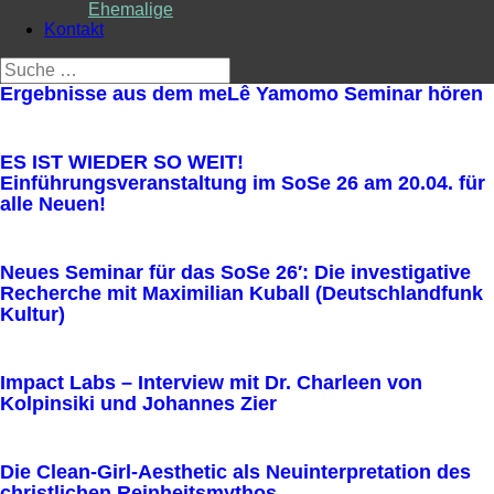
Ehemalige
Kontakt
Suche
nach:
Ergebnisse aus dem meLê Yamomo Seminar hören
ES IST WIEDER SO WEIT!
Einführungsveranstaltung im SoSe 26 am 20.04. für
alle Neuen!
Neues Seminar für das SoSe 26′: Die investigative
Recherche mit Maximilian Kuball (Deutschlandfunk
Kultur)
Impact Labs – Interview mit Dr. Charleen von
Kolpinsiki und Johannes Zier
Die Clean-Girl-Aesthetic als Neuinterpretation des
christlichen Reinheitsmythos