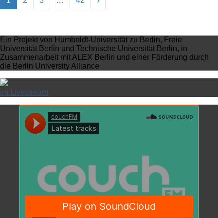
1
2
3
…
42
›
Ein Projekt von Humboldt-Universität zu Berlin, Freie
Universität Berlin und Technische Universität Berlin, in
Zusammenarbeit mit ALEX Berlin und einer Förderung durch
die Berlin University Alliance
im Livestream