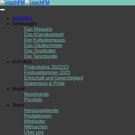
Skip
to
content
Aktuelles
Sendungen
Das Magazin
Das Klangkompott
Der Kulturkompass
Das Gästezimmer
Das Studifutter
Die Tanzstunde
Im Fokus
Protestjahre 2022/23
Festivalsommer 2023
Erbschaft und Gerechtigkeit
Queerness & Pride
Musik
Musiknerds
Playlists
Team
Herausgebende
Redaktionen
Mitglieder
Mitmachen
Über uns