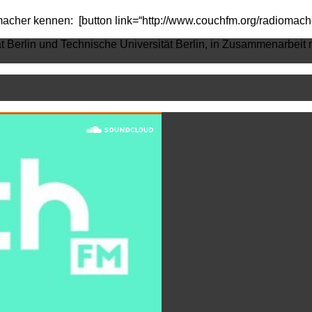
cher kennen: [button link=“http://www.couchfm.org/radiomacher/s
ät Berlin und Technische Universität Berlin, in Zusammenarbeit 