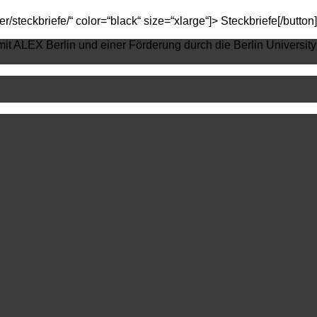
teckbriefe/“ color=“black“ size=“xlarge“]> Steckbriefe[/button]
mit ALEX Berlin und einer Förderung durch die Berlin University