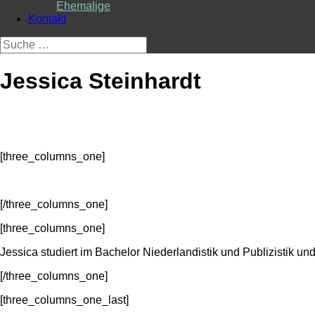
Ehemalige
Kontakt
Suche
nach:
Jessica Steinhardt
[three_columns_one]
[/three_columns_one]
[three_columns_one]
Jessica studiert im Bachelor Niederlandistik und Publizistik u
[/three_columns_one]
[three_columns_one_last]