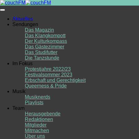
Skip
to
content
Aktuelles
Sendungen
Das Magazin
Das Klangkompott
Der Kulturkompass
Das Gästezimmer
Das Studifutter
Die Tanzstunde
Im Fokus
Protestjahre 2022/23
Festivalsommer 2023
Erbschaft und Gerechtigkeit
Queerness & Pride
Musik
Musiknerds
Playlists
Team
Herausgebende
Redaktionen
Mitglieder
Mitmachen
Über uns