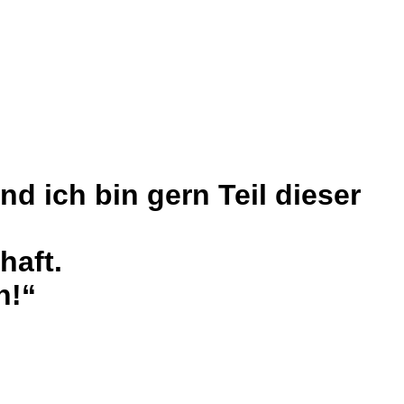
d ich bin gern Teil dieser
haft.
h!“