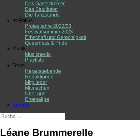
Das Gästezimmer
Das Studifutter
Die Tanzstunde
Im Fokus
Protestjahre 2022/23
Festivalsommer 2023
Erbschaft und Gerechtigkeit
Queerness & Pride
Musik
Musiknerds
Playlists
Team
Herausgebende
Redaktionen
Mitglieder
Mitmachen
Über uns
Ehemalige
Kontakt
Suche
nach:
Léane Brummerelle