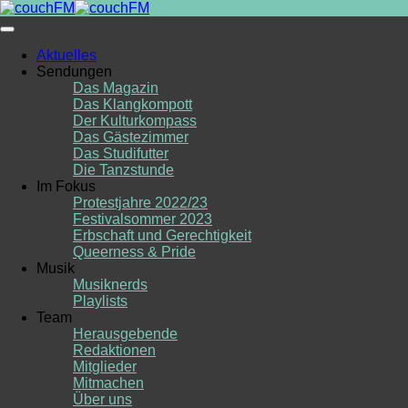
Skip
to
content
Aktuelles
Sendungen
Das Magazin
Das Klangkompott
Der Kulturkompass
Das Gästezimmer
Das Studifutter
Die Tanzstunde
Im Fokus
Protestjahre 2022/23
Festivalsommer 2023
Erbschaft und Gerechtigkeit
Queerness & Pride
Musik
Musiknerds
Playlists
Team
Herausgebende
Redaktionen
Mitglieder
Mitmachen
Über uns