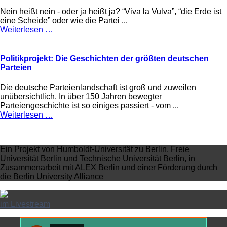
Nein heißt nein - oder ja heißt ja? “Viva la Vulva”, “die Erde ist
eine Scheide” oder wie die Partei ...
Weiterlesen …
Politikprojekt: Die Geschichten der größten deutschen
Parteien
Die deutsche Parteienlandschaft ist groß und zuweilen
unübersichtlich. In über 150 Jahren bewegter
Parteiengeschichte ist so einiges passiert - vom ...
Weiterlesen …
Ein Projekt von Humboldt-Universität zu Berlin, Freie
Universität Berlin und Technische Universität Berlin, in
Zusammenarbeit mit ALEX Berlin und einer Förderung durch
die Berlin University Alliance
im Livestream