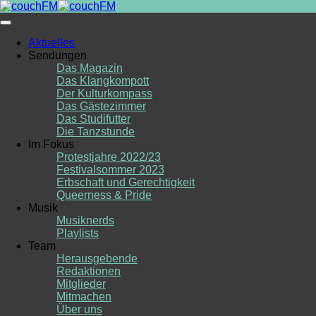
Skip
to
content
Aktuelles
Sendungen
Das Magazin
Das Klangkompott
Der Kulturkompass
Das Gästezimmer
Das Studifutter
Die Tanzstunde
Im Fokus
Protestjahre 2022/23
Festivalsommer 2023
Erbschaft und Gerechtigkeit
Queerness & Pride
Musik
Musiknerds
Playlists
Team
Herausgebende
Redaktionen
Mitglieder
Mitmachen
Über uns