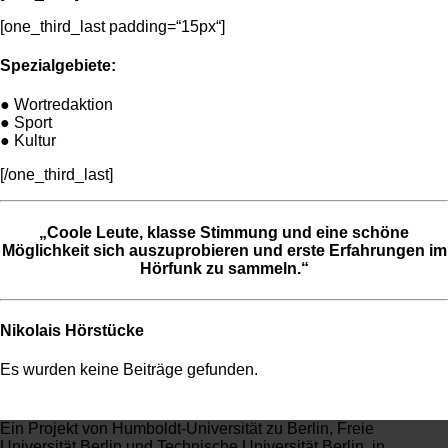
[one_third_last padding=“15px“]
Spezialgebiete:
● Wortredaktion
● Sport
● Kultur
[/one_third_last]
„Coole Leute, klasse Stimmung und eine schöne
Möglichkeit sich auszuprobieren und erste Erfahrungen im
Hörfunk zu sammeln.“
Nikolais Hörstücke
Es wurden keine Beiträge gefunden.
Ein Projekt von Humboldt-Universität zu Berlin, Freie
Universität Berlin und Technische Universität Berlin, in