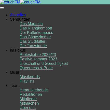
Skip
to
content
Aktuelles
Sendungen
Das Magazin
Das Klangkompott
Der Kulturkompass
Das Gästezimmer
Das Studifutter
Die Tanzstunde
Im Fokus
Protestjahre 2022/23
Festivalsommer 2023
Erbschaft und Gerechtigkeit
Queerness & Pride
Musik
Musiknerds
Playlists
Team
Herausgebende
Redaktionen
Mitglieder
Mitmachen
Über uns