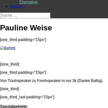
Ehemalige
Kontakt
Suche
nach:
Pauline Weise
[one_third padding=“15px“]
[/one_third]
[one_third padding=“15px“]
Von Trashspeaker zu Freshspeaker in nur 3k (Danke Bafög).
[/one_third]
[one_third_last padding=“15px“]
Spezialgebiete: