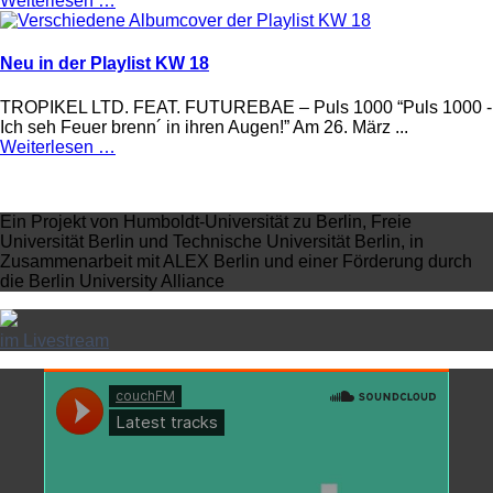
Weiterlesen …
Neu in der Playlist KW 18
TROPIKEL LTD. FEAT. FUTUREBAE – Puls 1000 “Puls 1000 -
Ich seh Feuer brenn´ in ihren Augen!” Am 26. März ...
Weiterlesen …
Ein Projekt von Humboldt-Universität zu Berlin, Freie
Universität Berlin und Technische Universität Berlin, in
Zusammenarbeit mit ALEX Berlin und einer Förderung durch
die Berlin University Alliance
im Livestream