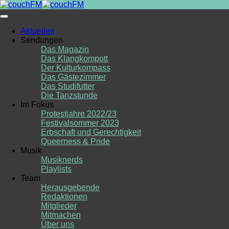
Skip
to
content
Aktuelles
Sendungen
Das Magazin
Das Klangkompott
Der Kulturkompass
Das Gästezimmer
Das Studifutter
Die Tanzstunde
Im Fokus
Protestjahre 2022/23
Festivalsommer 2023
Erbschaft und Gerechtigkeit
Queerness & Pride
Musik
Musiknerds
Playlists
Team
Herausgebende
Redaktionen
Mitglieder
Mitmachen
Über uns