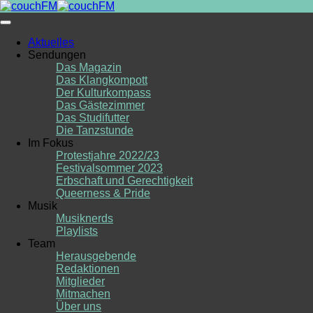
Skip
to
content
Aktuelles
Sendungen
Das Magazin
Das Klangkompott
Der Kulturkompass
Das Gästezimmer
Das Studifutter
Die Tanzstunde
Im Fokus
Protestjahre 2022/23
Festivalsommer 2023
Erbschaft und Gerechtigkeit
Queerness & Pride
Musik
Musiknerds
Playlists
Team
Herausgebende
Redaktionen
Mitglieder
Mitmachen
Über uns