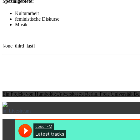
Spezialgebiete:
Kulturarbeit
feministische Diskurse
Musik
[/one_third_last]
Ein Projekt von Humboldt-Universität zu Berlin, Freie Universität B
im Livestream