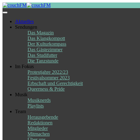
Skip
to
content
Aktuelles
Sendungen
Das Magazin
Das Klangkompott
Der Kulturkompass
Das Gästezimmer
Das Studifutter
Die Tanzstunde
Im Fokus
Protestjahre 2022/23
Festivalsommer 2023
Erbschaft und Gerechtigkeit
Queerness & Pride
Musik
Musiknerds
Playlists
Team
Herausgebende
Redaktionen
Mitglieder
Mitmachen
Über uns