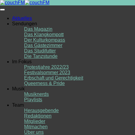
Skip
to
content
Aktuelles
Sendungen
Das Magazin
Das Klangkompott
Der Kulturkompass
Das Gästezimmer
Das Studifutter
Die Tanzstunde
Im Fokus
Protestjahre 2022/23
Festivalsommer 2023
Erbschaft und Gerechtigkeit
Queerness & Pride
Musik
Musiknerds
Playlists
Team
Herausgebende
Redaktionen
Mitglieder
Mitmachen
Über uns