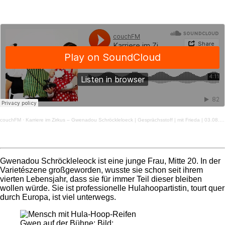
couchFM
·
Karriere im Zirkus – Gwenadou Schröckleloeck | Gesprächsstoff | mit Frieda | 03.08.2021
Gwenadou Schröckleleock ist eine junge Frau, Mitte 20. In der
Varietészene großgeworden, wusste sie schon seit ihrem
vierten Lebensjahr, dass sie für immer Teil dieser bleiben
wollen würde. Sie ist professionelle Hulahoopartistin, tourt quer
durch Europa, ist viel unterwegs.
Gwen auf der Bühne; Bild: