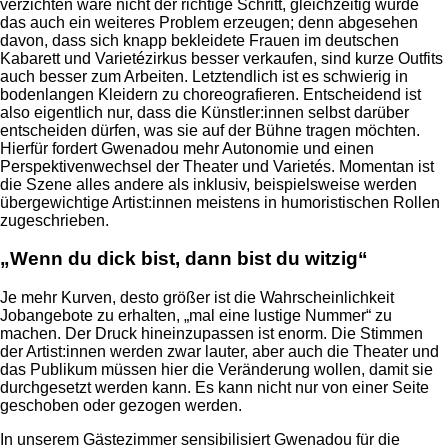
verzichten wäre nicht der richtige Schritt, gleichzeitig würde
das auch ein weiteres Problem erzeugen; denn abgesehen
davon, dass sich knapp bekleidete Frauen im deutschen
Kabarett und Varietézirkus besser verkaufen, sind kurze Outfits
auch besser zum Arbeiten. Letztendlich ist es schwierig in
bodenlangen Kleidern zu choreografieren. Entscheidend ist
also eigentlich nur, dass die Künstler:innen selbst darüber
entscheiden dürfen, was sie auf der Bühne tragen möchten.
Hierfür fordert Gwenadou mehr Autonomie und einen
Perspektivenwechsel der Theater und Varietés. Momentan ist
die Szene alles andere als inklusiv, beispielsweise werden
übergewichtige Artist:innen meistens in humoristischen Rollen
zugeschrieben.
„Wenn du dick bist, dann bist du witzig“
Je mehr Kurven, desto größer ist die Wahrscheinlichkeit
Jobangebote zu erhalten, „mal eine lustige Nummer“ zu
machen. Der Druck hineinzupassen ist enorm. Die Stimmen
der Artist:innen werden zwar lauter, aber auch die Theater und
das Publikum müssen hier die Veränderung wollen, damit sie
durchgesetzt werden kann. Es kann nicht nur von einer Seite
geschoben oder gezogen werden.
In unserem Gästezimmer sensibilisiert Gwenadou für die