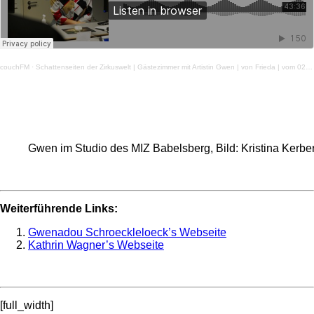
couchFM
·
Schattenseiten der Zirkuswelt | Gästezimmer mit Artistin Gwen | von Frieda | vom 02.09.2021
Gwen im Studio des MIZ Babelsberg, Bild: Kristina Kerbe
Weiterführende Links:
Gwenadou Schroeckleloeck’s Webseite
Kathrin Wagner’s Webseite
[full_width]