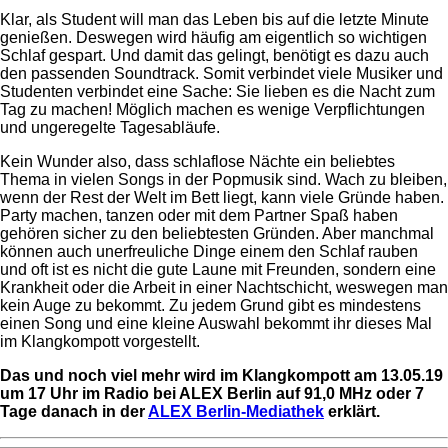
Klar, als Student will man das Leben bis auf die letzte Minute
genießen. Deswegen wird häufig am eigentlich so wichtigen
Schlaf gespart. Und damit das gelingt, benötigt es dazu auch
den passenden Soundtrack. Somit verbindet viele Musiker und
Studenten verbindet eine Sache: Sie lieben es die Nacht zum
Tag zu machen! Möglich machen es wenige Verpflichtungen
und ungeregelte Tagesabläufe.
Kein Wunder also, dass schlaflose Nächte ein beliebtes
Thema in vielen Songs in der Popmusik sind. Wach zu bleiben,
wenn der Rest der Welt im Bett liegt, kann viele Gründe haben.
Party machen, tanzen oder mit dem Partner Spaß haben
gehören sicher zu den beliebtesten Gründen. Aber manchmal
können auch unerfreuliche Dinge einem den Schlaf rauben
und oft ist es nicht die gute Laune mit Freunden, sondern eine
Krankheit oder die Arbeit in einer Nachtschicht, weswegen man
kein Auge zu bekommt. Zu jedem Grund gibt es mindestens
einen Song und eine kleine Auswahl bekommt ihr dieses Mal
im Klangkompott vorgestellt.
Das und noch viel mehr wird im Klangkompott am 13.05.19
um 17 Uhr im Radio bei ALEX Berlin auf 91,0 MHz oder 7
Tage danach in der
ALEX Berlin-Mediathek
erklärt.