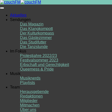
Skip
to
content
Aktuelles
Sendungen
Das Magazin
Das Klangkompott
Der Kulturkompass
Das Gästezimmer
Das Studifutter
Die Tanzstunde
Im Fokus
Protestjahre 2022/23
Festivalsommer 2023
Erbschaft und Gerechtigkeit
Queerness & Pride
Musik
Musiknerds
Playlists
Team
Herausgebende
Redaktionen
Mitglieder
Mitmachen
Über uns