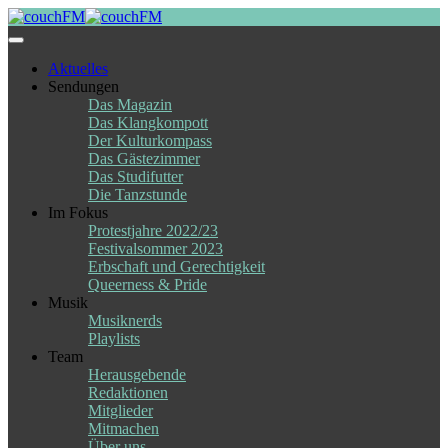
Skip
to
content
Aktuelles
Sendungen
Das Magazin
Das Klangkompott
Der Kulturkompass
Das Gästezimmer
Das Studifutter
Die Tanzstunde
Im Fokus
Protestjahre 2022/23
Festivalsommer 2023
Erbschaft und Gerechtigkeit
Queerness & Pride
Musik
Musiknerds
Playlists
Team
Herausgebende
Redaktionen
Mitglieder
Mitmachen
Über uns