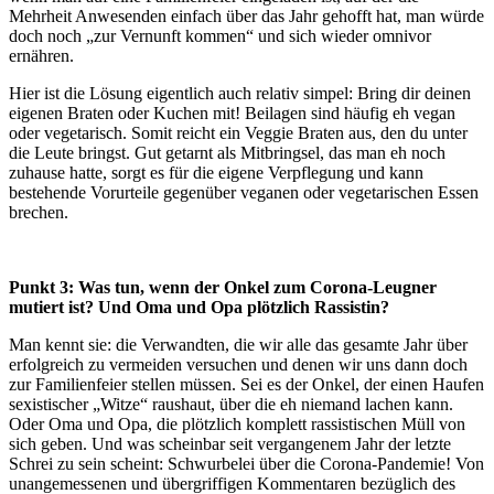
Mehrheit Anwesenden einfach über das Jahr gehofft hat, man würde
doch noch „zur Vernunft kommen“ und sich wieder omnivor
ernähren.
Hier ist die Lösung eigentlich auch relativ simpel: Bring dir deinen
eigenen Braten oder Kuchen mit! Beilagen sind häufig eh vegan
oder vegetarisch. Somit reicht ein Veggie Braten aus, den du unter
die Leute bringst. Gut getarnt als Mitbringsel, das man eh noch
zuhause hatte, sorgt es für die eigene Verpflegung und kann
bestehende Vorurteile gegenüber veganen oder vegetarischen Essen
brechen.
Punkt 3: Was tun, wenn der Onkel zum Corona-Leugner
mutiert ist? Und Oma und Opa plötzlich Rassistin?
Man kennt sie: die Verwandten, die wir alle das gesamte Jahr über
erfolgreich zu vermeiden versuchen und denen wir uns dann doch
zur Familienfeier stellen müssen. Sei es der Onkel, der einen Haufen
sexistischer „Witze“ raushaut, über die eh niemand lachen kann.
Oder Oma und Opa, die plötzlich komplett rassistischen Müll von
sich geben. Und was scheinbar seit vergangenem Jahr der letzte
Schrei zu sein scheint: Schwurbelei über die Corona-Pandemie! Von
unangemessenen und übergriffigen Kommentaren bezüglich des