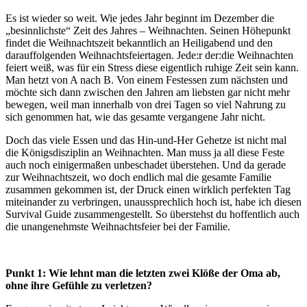
Es ist wieder so weit. Wie jedes Jahr beginnt im Dezember die
„besinnlichste“ Zeit des Jahres – Weihnachten. Seinen Höhepunkt
findet die Weihnachtszeit bekanntlich an Heiligabend und den
darauffolgenden Weihnachtsfeiertagen. Jede:r der:die Weihnachten
feiert weiß, was für ein Stress diese eigentlich ruhige Zeit sein kann.
Man hetzt von A nach B. Von einem Festessen zum nächsten und
möchte sich dann zwischen den Jahren am liebsten gar nicht mehr
bewegen, weil man innerhalb von drei Tagen so viel Nahrung zu
sich genommen hat, wie das gesamte vergangene Jahr nicht.
Doch das viele Essen und das Hin-und-Her Gehetze ist nicht mal
die Königsdisziplin an Weihnachten. Man muss ja all diese Feste
auch noch einigermaßen unbeschadet überstehen. Und da gerade
zur Weihnachtszeit, wo doch endlich mal die gesamte Familie
zusammen gekommen ist, der Druck einen wirklich perfekten Tag
miteinander zu verbringen, unaussprechlich hoch ist, habe ich diesen
Survival Guide zusammengestellt. So überstehst du hoffentlich auch
die unangenehmste Weihnachtsfeier bei der Familie.
Punkt 1: Wie lehnt man die letzten zwei Klöße der Oma ab,
ohne ihre Gefühle zu verletzen?