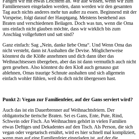
Fangen wir mit etwas Leichtem an. Wir alle wissen, wenn wir zum
Familienessen eingeladen werden, dann werden wir den gesamten
Tag auch nichts anderes mehr tun außer zu essen. Beginnend mit der
Vorspeise, folgt darauf der Hauptgang. Meistens bestehend aus
Braten und verschiedenen Beilagen. Doch was tun, wenn die Oma
uns einfach nicht glauben möchte, dass wir wirklich bis zum
Anschlag vollgefuttert und satt sind?
Ganz einfach: Sag „Nein, danke liebe Oma“. Und Wenn Oma das
nicht versteht, dann ist Aushalten die Devise. Möglicherweise
könntest du die Klöße annehmen und dich dann über das
Weihnachtsessen übergeben, aber das ist dann vermutlich auch nicht
gern gesehen. Also könntest du den Kloß auch genauso gut
ablehnen, Omas traurige Schnute aushalten und sich allgemein
einfach wohler fühlen, weil du dich nicht übergessen hast.
Punkt 2: Vegan zur Familienfeier, auf der Gans serviert wird?
Auch das ist ein Dauerbrenner auf Weihnachtsfeiern. Der
obligatorische tierische Braten. Sei es Gans, Ente, Pute, Rind,
Schwein oder Fisch. An Weihnachten gehört in vielen Familien
etwas Deftiges und Dekadentes auf den Tisch. Als Person, die sich
vegan oder vegetarisch ernährt, wird es hier schnell mal kompliziert,
wenn man auf eine Familienfeier eingeladen ist, auf der die