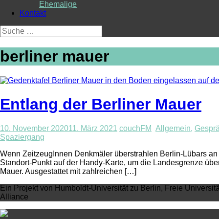
Ehemalige
Kontakt
Suche
nach:
berliner mauer
Entlang der Berliner Mauer
10. November 2020
11. März 2021
couchFM
Allgemein
,
Gesprä
Spaziergang
Wenn ZeitzeugInnen Denkmäler überstrahlen Berlin-Lübars an 
Standort-Punkt auf der Handy-Karte, um die Landesgrenze überh
Mauer. Ausgestattet mit zahlreichen […]
Ein Projekt von Humboldt-Universität zu Berlin, Freie Universit
Alliance