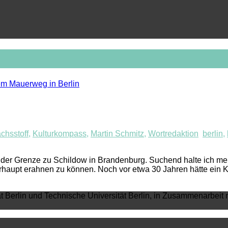
chsstoff
,
Kulturkompass
,
Martin Schmitz
,
Wortredaktion
berlin
,
der Grenze zu Schildow in Brandenburg. Suchend halte ich me
aupt erahnen zu können. Noch vor etwa 30 Jahren hätte ein Kug
ät Berlin und Technische Universität Berlin, in Zusammenarbeit 