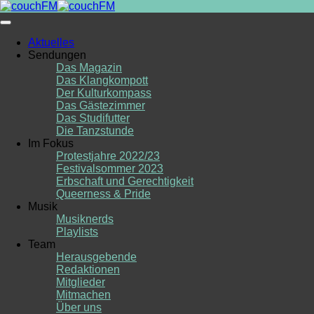
Skip
to
content
Aktuelles
Sendungen
Das Magazin
Das Klangkompott
Der Kulturkompass
Das Gästezimmer
Das Studifutter
Die Tanzstunde
Im Fokus
Protestjahre 2022/23
Festivalsommer 2023
Erbschaft und Gerechtigkeit
Queerness & Pride
Musik
Musiknerds
Playlists
Team
Herausgebende
Redaktionen
Mitglieder
Mitmachen
Über uns