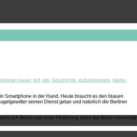
berliner mauer
,
brd
,
ddr
,
Geschichte
,
kulturkompass
,
Martin
,
in Smartphone in der Hand. Heute braucht es den blauen
elgewitter seinen Dienst getan und natürlich die Berliner
mit ALEX Berlin und einer Förderung durch die Berlin University