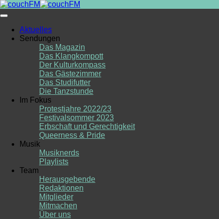
Skip
to
content
Aktuelles
Sendungen
Das Magazin
Das Klangkompott
Der Kulturkompass
Das Gästezimmer
Das Studifutter
Die Tanzstunde
Im Fokus
Protestjahre 2022/23
Festivalsommer 2023
Erbschaft und Gerechtigkeit
Queerness & Pride
Musik
Musiknerds
Playlists
Team
Herausgebende
Redaktionen
Mitglieder
Mitmachen
Über uns