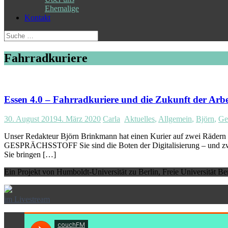
Ehemalige
Kontakt
Suche
nach:
Fahrradkuriere
Essen 4.0 – Fahrradkuriere und die Zukunft der Arbe
30. August 2019
4. März 2020
Carla
Aktuelles
,
Allgemein
,
Björn
,
Ge
Unser Redakteur Björn Brinkmann hat einen Kurier auf zwei Rädern b
GESPRÄCHSSTOFF Sie sind die Boten der Digitalisierung – und zwa
Sie bringen […]
Ein Projekt von Humboldt-Universität zu Berlin, Freie Universität B
im Livestream