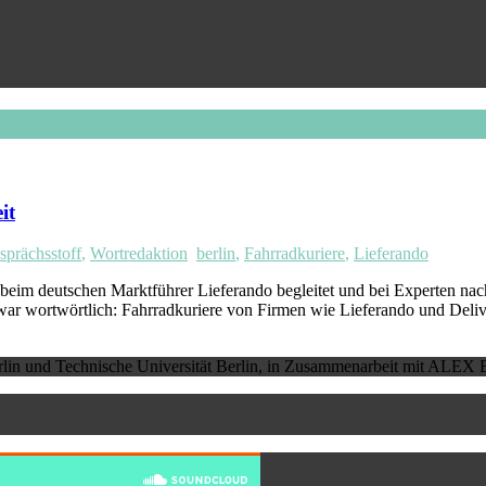
it
sprächsstoff
,
Wortredaktion
berlin
,
Fahrradkuriere
,
Lieferando
eim deutschen Marktführer Lieferando begleitet und bei Experten nach
r wortwörtlich: Fahrradkuriere von Firmen wie Lieferando und Deli
erlin und Technische Universität Berlin, in Zusammenarbeit mit ALEX B