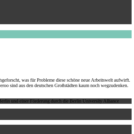
geforscht, was für Probleme diese schöne neue Arbeitswelt aufwirft.
veroo sind aus den deutschen Großstädten kaum noch wegzudenken.
erlin und einer Förderung durch die Berlin University Alliance