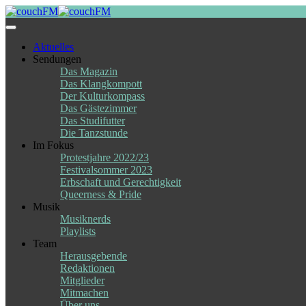
Skip
to
content
Aktuelles
Sendungen
Das Magazin
Das Klangkompott
Der Kulturkompass
Das Gästezimmer
Das Studifutter
Die Tanzstunde
Im Fokus
Protestjahre 2022/23
Festivalsommer 2023
Erbschaft und Gerechtigkeit
Queerness & Pride
Musik
Musiknerds
Playlists
Team
Herausgebende
Redaktionen
Mitglieder
Mitmachen
Über uns