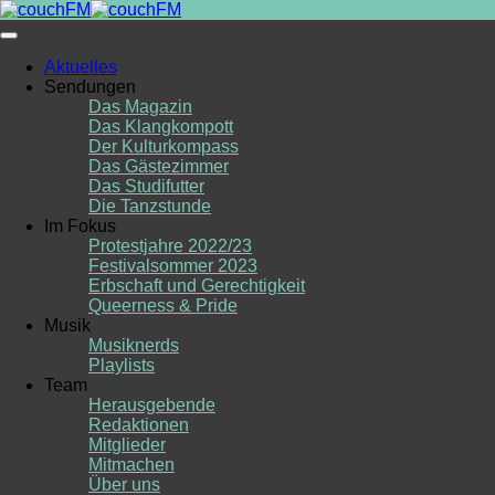
Skip
to
content
Aktuelles
Sendungen
Das Magazin
Das Klangkompott
Der Kulturkompass
Das Gästezimmer
Das Studifutter
Die Tanzstunde
Im Fokus
Protestjahre 2022/23
Festivalsommer 2023
Erbschaft und Gerechtigkeit
Queerness & Pride
Musik
Musiknerds
Playlists
Team
Herausgebende
Redaktionen
Mitglieder
Mitmachen
Über uns