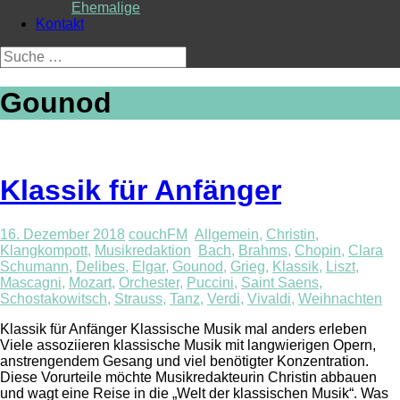
Ehemalige
Kontakt
Suche
nach:
Gounod
Klassik für Anfänger
16. Dezember 2018
couchFM
Allgemein
,
Christin
,
Klangkompott
,
Musikredaktion
Bach
,
Brahms
,
Chopin
,
Clara
Schumann
,
Delibes
,
Elgar
,
Gounod
,
Grieg
,
Klassik
,
Liszt
,
Mascagni
,
Mozart
,
Orchester
,
Puccini
,
Saint Saens
,
Schostakowitsch
,
Strauss
,
Tanz
,
Verdi
,
Vivaldi
,
Weihnachten
Klassik für Anfänger Klassische Musik mal anders erleben
Viele assoziieren klassische Musik mit langwierigen Opern,
anstrengendem Gesang und viel benötigter Konzentration.
Diese Vorurteile möchte Musikredakteurin Christin abbauen
und wagt eine Reise in die „Welt der klassischen Musik“. Was