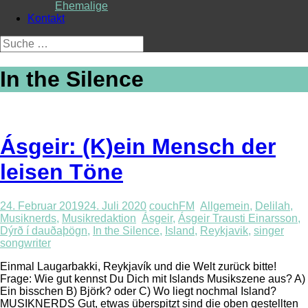
Ehemalige
Kontakt
Suche
nach:
In the Silence
Ásgeir: (K)ein Mensch der
leisen Töne
24. Februar 2019
24. Juli 2020
couchFM
Allgemein
,
Delilah
,
Musiknerds
,
Musikredaktion
Ásgeir
,
Ásgeir Trausti Einarsson
,
Dýrð í dauðaþögn
,
In the Silence
,
Island
,
Reykjavik
,
singer
songwriter
Einmal Laugarbakki, Reykjavík und die Welt zurück bitte!
Frage: Wie gut kennst Du Dich mit Islands Musikszene aus? A)
Ein bisschen B) Björk? oder C) Wo liegt nochmal Island?
MUSIKNERDS Gut, etwas überspitzt sind die oben gestellten