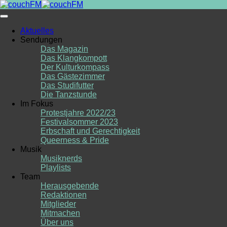
Skip
to
content
Aktuelles
Sendungen
Das Magazin
Das Klangkompott
Der Kulturkompass
Das Gästezimmer
Das Studifutter
Die Tanzstunde
Im Fokus
Protestjahre 2022/23
Festivalsommer 2023
Erbschaft und Gerechtigkeit
Queerness & Pride
Musik
Musiknerds
Playlists
Team
Herausgebende
Redaktionen
Mitglieder
Mitmachen
Über uns