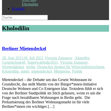
Ehemalige
Kontakt
Suche
nach:
Kholodilin
Berliner Mietendeckel
28. Juni 2021
28. Juli 2021
Victoria Atanasov
Aktuelles
,
Gesprächsstoff
,
Superwahljahr2021
,
Victoria Atanasov
,
Wortredaktion
berlin
,
Deutsches Institut für Wirtschaftsforschung
,
Kholodilin
,
miete
,
mietendeckel
,
Mietpreise
,
Politik
Mietendeckel – die Debatte um das Gesetz Wohnraum ist
Grundrecht, das stellt Martin von der Bürger*innen-Initiative
Deutsche Wohnen und Co Enteignen klar. Trotzdem fühlt er sich
von der Berliner Stadtpolitik im Stich gelassen, wenn es um die
Frage nach bezahlbaren Wohnungen in Berlin geht. Die
Prekarisierung des Berliner Wohnungsmarkt ist für viele
Berliner*innen ein wichtiges […]