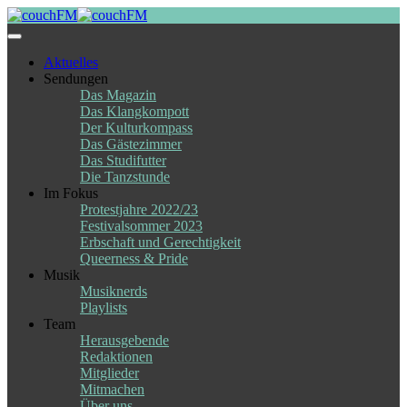
Skip
to
content
Aktuelles
Sendungen
Das Magazin
Das Klangkompott
Der Kulturkompass
Das Gästezimmer
Das Studifutter
Die Tanzstunde
Im Fokus
Protestjahre 2022/23
Festivalsommer 2023
Erbschaft und Gerechtigkeit
Queerness & Pride
Musik
Musiknerds
Playlists
Team
Herausgebende
Redaktionen
Mitglieder
Mitmachen
Über uns