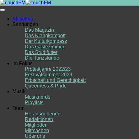
Skip
to
content
Aktuelles
Sendungen
Das Magazin
Das Klangkompott
Der Kulturkompass
Das Gästezimmer
Das Studifutter
Die Tanzstunde
Im Fokus
Protestjahre 2022/23
Festivalsommer 2023
Erbschaft und Gerechtigkeit
Queerness & Pride
Musik
Musiknerds
Playlists
Team
Herausgebende
Redaktionen
Mitglieder
Mitmachen
Über uns