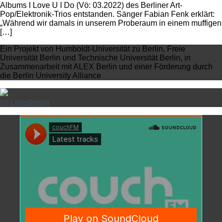
Albums I Love U I Do (Vö: 03.2022) des Berliner Art-
Pop/Elektronik-Trios entstanden. Sänger Fabian Fenk erklärt:
„Während wir damals in unserem Proberaum in einem muffigen
[…]
Ein Projekt von Humboldt-Universität zu Berlin, Freie
Universität Berlin und Technische Universität Berlin, in
Zusammenarbeit mit ALEX Berlin und einer Förderung durch
die Berlin University Alliance
im Livestream