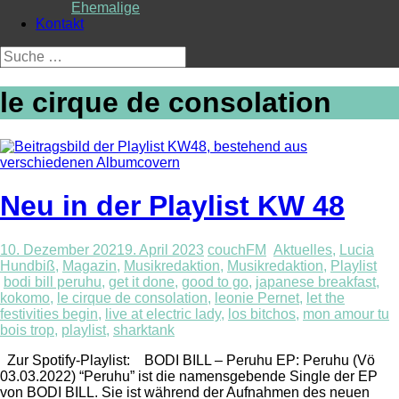
Ehemalige
Kontakt
Suche
nach:
le cirque de consolation
Neu in der Playlist KW 48
10. Dezember 2021
9. April 2023
couchFM
Aktuelles
,
Lucia
Hundbiß
,
Magazin
,
Musikredaktion
,
Musikredaktion
,
Playlist
bodi bill peruhu
,
get it done
,
good to go
,
japanese breakfast
,
kokomo
,
le cirque de consolation
,
leonie Pernet
,
let the
festivities begin
,
live at electric lady
,
los bitchos
,
mon amour tu
bois trop
,
playlist
,
sharktank
Zur Spotify-Playlist: BODI BILL – Peruhu EP: Peruhu (Vö
03.03.2022) “Peruhu” ist die namensgebende Single der EP
von BODI BILL. Sie ist während der Aufnahmen des neuen