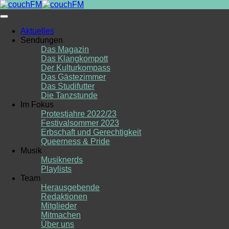
Skip
to
content
Aktuelles
Sendungen
Das Magazin
Das Klangkompott
Der Kulturkompass
Das Gästezimmer
Das Studifutter
Die Tanzstunde
Im Fokus
Protestjahre 2022/23
Festivalsommer 2023
Erbschaft und Gerechtigkeit
Queerness & Pride
Musik
Musiknerds
Playlists
Team
Herausgebende
Redaktionen
Mitglieder
Mitmachen
Über uns