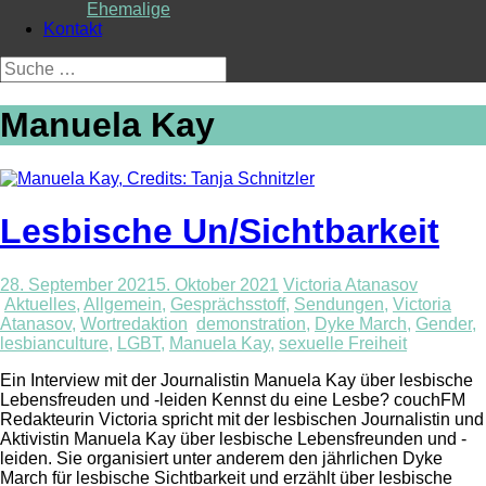
Ehemalige
Kontakt
Suche
nach:
Manuela Kay
Lesbische Un/Sichtbarkeit
28. September 2021
5. Oktober 2021
Victoria Atanasov
Aktuelles
,
Allgemein
,
Gesprächsstoff
,
Sendungen
,
Victoria
Atanasov
,
Wortredaktion
demonstration
,
Dyke March
,
Gender
,
lesbianculture
,
LGBT
,
Manuela Kay
,
sexuelle Freiheit
Ein Interview mit der Journalistin Manuela Kay über lesbische
Lebensfreuden und -leiden Kennst du eine Lesbe? couchFM
Redakteurin Victoria spricht mit der lesbischen Journalistin und
Aktivistin Manuela Kay über lesbische Lebensfreunden und -
leiden. Sie organisiert unter anderem den jährlichen Dyke
March für lesbische Sichtbarkeit und erzählt über lesbische